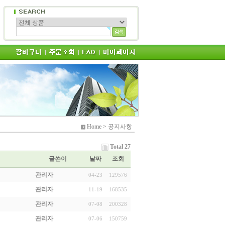
Home > 공지사항
Total 27
글쓴이
날짜
조회
관리자
04-23
129576
관리자
11-19
168535
관리자
07-08
200328
관리자
07-06
150759