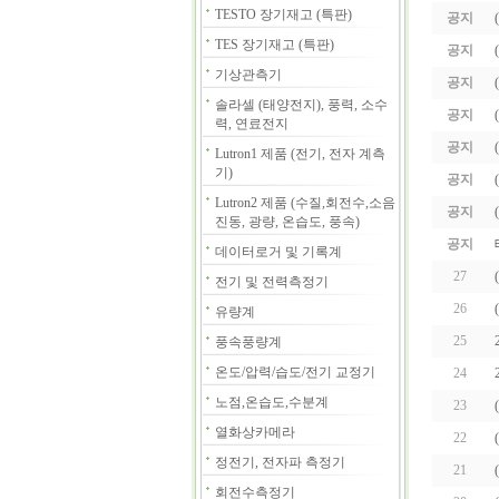
TESTO 장기재고 (특판)
공지
TES 장기재고 (특판)
공지
기상관측기
공지
솔라셀 (태양전지), 풍력, 소수
공지
력, 연료전지
공지
Lutron1 제품 (전기, 전자 계측
기)
공지
Lutron2 제품 (수질,회전수,소음
공지
진동, 광량, 온습도, 풍속)
공지
데이터로거 및 기록계
27
전기 및 전력측정기
26
유량계
25
풍속풍량계
온도/압력/습도/전기 교정기
24
노점,온습도,수분계
23
열화상카메라
22
정전기, 전자파 측정기
21
회전수측정기