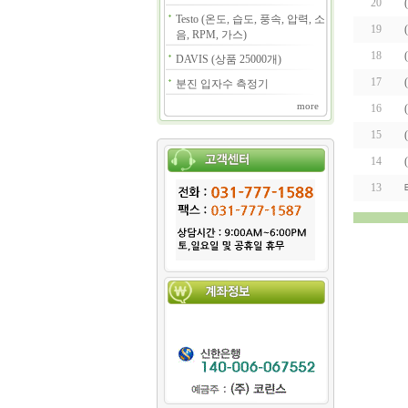
20
Testo (온도, 습도, 풍속, 압력, 소
19
음, RPM, 가스)
18
DAVIS (상품 25000개)
17
분진 입자수 측정기
more
16
15
14
13