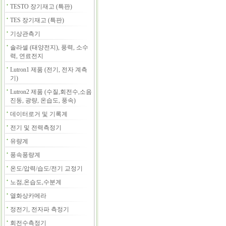
TESTO 장기재고 (특판)
TES 장기재고 (특판)
기상관측기
솔라셀 (태양전지), 풍력, 소수
력, 연료전지
Lutron1 제품 (전기, 전자 계측
기)
Lutron2 제품 (수질,회전수,소음
진동, 광량, 온습도, 풍속)
데이터로거 및 기록계
전기 및 전력측정기
유량계
풍속풍량계
온도/압력/습도/전기 교정기
노점,온습도,수분계
열화상카메라
정전기, 전자파 측정기
회전수측정기