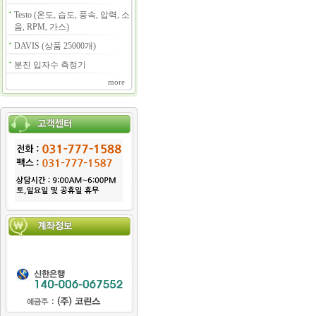
Testo (온도, 습도, 풍속, 압력, 소
음, RPM, 가스)
DAVIS (상품 25000개)
분진 입자수 측정기
more