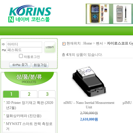
현재위치 :
Home
>
쎈서
>
자이로스코프 Gyro
총
4
개의 상품이 있습니다.
자동로그인
3D Printer 장기재고 특판 (2020
nIMU – Nano Inertial Measurement
µIMU -
Unit
년2월)
2,700,000원
열화상카메라 (진단용)
2,610,000원
MYWATT 스마트 전력 측정로
거