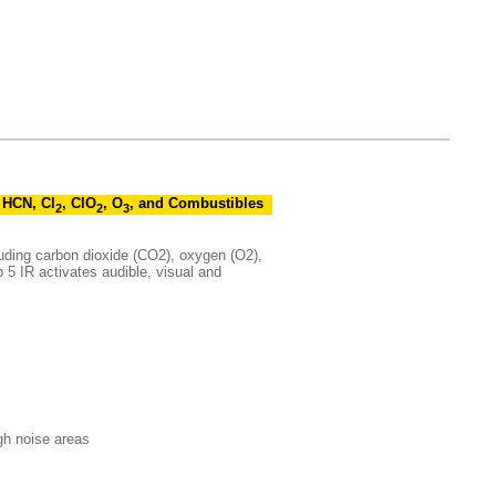
, HCN, Cl
, ClO
, O
, and Combustibles
2
2
3
luding carbon dioxide (CO2), oxygen (O2),
5 IR activates audible, visual and
igh noise areas