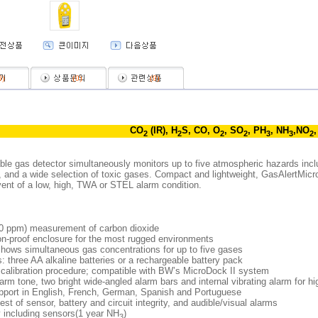
0
)
(
0
)
(
0
)
CO
(IR), H
S, CO, O
, SO
, PH
, NH
,NO
2
2
2
2
3
3
2
ble gas detector simultaneously monitors up to five atmospheric hazards inc
and a wide selection of toxic gases. Compact and lightweight, GasAlertMicro 
event of a low, high, TWA or STEL alarm condition.
00 ppm) measurement of carbon dioxide
on-proof enclosure for the most rugged environments
ows simultaneous gas concentrations for up to five gases
: three AA alkaline batteries or a rechargeable battery pack
calibration procedure; compatible with BW’s MicroDock II system
rm tone, two bright wide-angled alarm bars and internal vibrating alarm for h
pport in English, French, German, Spanish and Portuguese
test of sensor, battery and circuit integrity, and audible/visual alarms
 including sensors(1 year NH
)
3