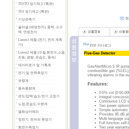
TESTO 장기재고 (특판)
TES 장기재고 (특판)
기상관측기
솔라셀 (태양전지), 풍력, 소수
력, 연료전지
(
Lutron1 제품 (전기, 전자 계측
기)
PDF 카다로그
Lutron2 제품 (수질,회전수,소음
Five-Gas Detector
진동, 광량, 온습도, 풍속)
데이터로거 및 기록계
GasAlertMicro 5 IR porta
combustible gas (%LEL), 
전기 및 전력측정기
vibrating alarms in the 
유량계
Features:
풍속풍량계
0-5% vol (0-50,0
온도/압력/습도/전기 교정기
Integral concussi
Continuous LCD sh
노점,온습도,수분계
Two power options
Simple automatic 
열화상카메라
Provides 95 dB ala
Multi-language su
정전기, 전자파 측정기
Full function self-
Two year warranty
회전수측정기