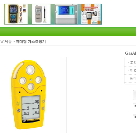
BW 제품
>
휴대형 가스측정기
GasAl
· 고
· 제
· 판