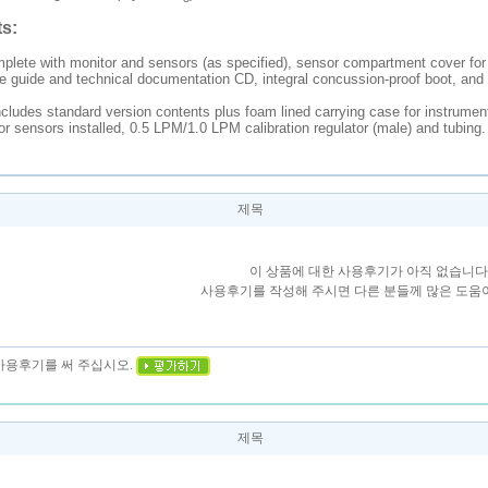
s:
lete with monitor and sensors (as specified), sensor compartment cover for di
e guide and technical documentation CD, integral concussion-proof boot, and t
cludes standard version contents plus foam lined carrying case for instrument
for sensors installed, 0.5 LPM/1.0 LPM calibration regulator (male) and tubing.
제목
이 상품에 대한 사용후기가 아직 없습니다
사용후기를 작성해 주시면 다른 분들께 많은 도움이
 사용후기를 써 주십시오.
제목