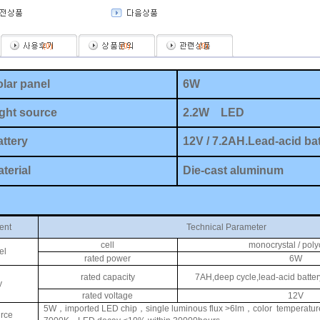
(
0
)
(
0
)
(
0
)
olar panel
6W
ight source
2.2W
LED
attery
12V / 7.2AH.Lead-acid ba
terial
Die-cast aluminum
ent
Technical Parameter
cell
monocrystal / poly
el
rated power
6W
rated capacity
7AH,deep cycle,lead-acid batter
y
rated voltage
12V
5W
，
imported LED chip
，
single luminous flux >6lm
，
color
temperatu
urce