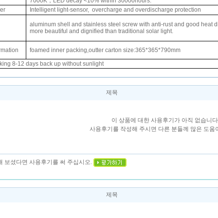
7000K
，
LED decay <10% within 30000hours.
ler
Intelligent light-sensor,
overcharge and overdischarge protection
aluminum shell and stainless steel screw with anti-rust and good heat d
more beautiful and dignified than traditional solar light.
rmation
foamed inner packing,outter carton size:365*365*790mm
king 8-12 days back up without sunlight
제목
이 상품에 대한 사용후기가 아직 없습니다
사용후기를 작성해 주시면 다른 분들께 많은 도움이
용해 보셨다면 사용후기를 써 주십시오.
제목