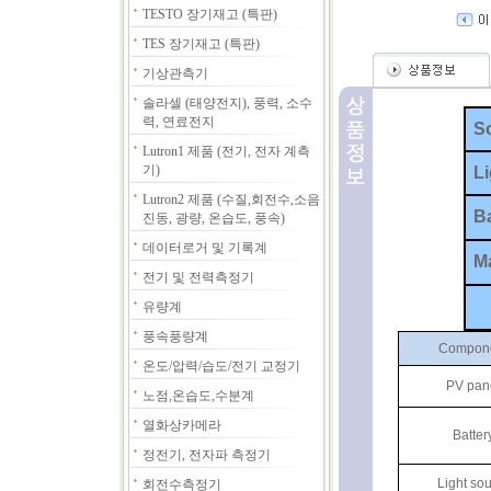
TESTO 장기재고 (특판)
TES 장기재고 (특판)
기상관측기
솔라셀 (태양전지), 풍력, 소수
력, 연료전지
S
Lutron1 제품 (전기, 전자 계측
기)
L
Lutron2 제품 (수질,회전수,소음
B
진동, 광량, 온습도, 풍속)
데이터로거 및 기록계
Ma
전기 및 전력측정기
유량계
풍속풍량계
Compon
온도/압력/습도/전기 교정기
PV pan
노점,온습도,수분계
열화상카메라
Batter
정전기, 전자파 측정기
Light so
회전수측정기