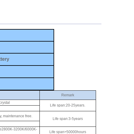
ttery
Remark
crystal
Life span:20-25years.
y, maintenance free.
Life span:3-5years
re2800K-3200K/6000K-
Life span>50000hours