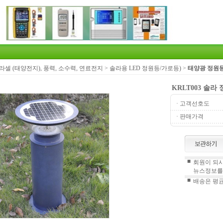
라셀 (태양전지), 풍력, 소수력, 연료전지
>
솔라용 LED 정원등/가로등)
>
태양광 정원
KRLT003 솔라
· 고객선호도
· 판매가격
■
회원이 되시
뉴스정보를
■
배송은 평균