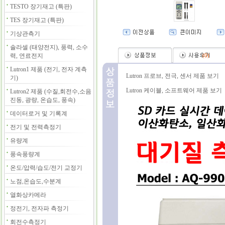
TESTO 장기재고 (특판)
TES 장기재고 (특판)
기상관측기
솔라셀 (태양전지), 풍력, 소수
력, 연료전지
(
0
)
Lutron1 제품 (전기, 전자 계측
Lutron 프로브, 전극, 센서 제품 보기
기)
Lutron 케이블, 소프트웨어 제품 보기
Lutron2 제품 (수질,회전수,소음
진동, 광량, 온습도, 풍속)
데이터로거 및 기록계
전기 및 전력측정기
유량계
풍속풍량계
온도/압력/습도/전기 교정기
노점,온습도,수분계
열화상카메라
정전기, 전자파 측정기
회전수측정기