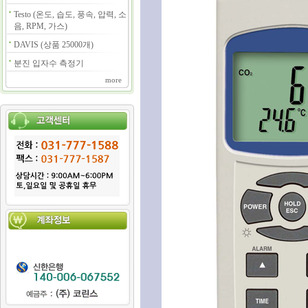
Testo (온도, 습도, 풍속, 압력, 소
음, RPM, 가스)
DAVIS (상품 25000개)
분진 입자수 측정기
more