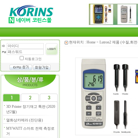
현재위치 :
Home
>
Lutron2 제품 (수질,
자동로그인
3D Printer 장기재고 특판 (2020
년2월)
열화상카메라 (진단용)
MYWATT 스마트 전력 측정로
거