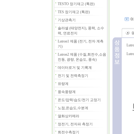
TESTO 장기재고 (특판)
TES 장기재고 (특판)
기상관측기
솔라셀 (태양전지), 풍력, 소수
력, 연료전지
Lutron1 제품 (전기, 전자 계측
Lut
기)
Lut
Lutron2 제품 (수질,회전수,소음
진동, 광량, 온습도, 풍속)
데이터로거 및 기록계
전기 및 전력측정기
유량계
풍속풍량계
온도/압력/습도/전기 교정기
노점,온습도,수분계
열화상카메라
정전기, 전자파 측정기
회전수측정기