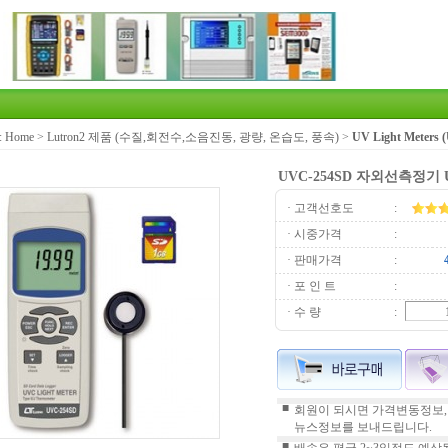
:
Home
>
Lutron2 제품 (수질,회전수,소음진동, 광량, 온습도, 풍속)
>
UV Light Meter
UVC-254SD 자외선측정기
· 고객선호도
:
· 시중가격
:
· 판매가격
:
· 포 인 트
:
· 수 량
:
■
회원이 되시면 가격변동정보,
뉴스정보를 보내드립니다.
■