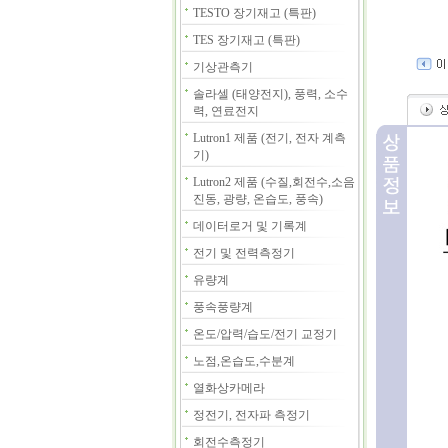
TESTO 장기재고 (특판)
TES 장기재고 (특판)
기상관측기
솔라셀 (태양전지), 풍력, 소수
력, 연료전지
Lutron1 제품 (전기, 전자 계측
기)
Lutron2 제품 (수질,회전수,소음
진동, 광량, 온습도, 풍속)
데이터로거 및 기록계
전기 및 전력측정기
유량계
풍속풍량계
온도/압력/습도/전기 교정기
노점,온습도,수분계
열화상카메라
정전기, 전자파 측정기
회전수측정기