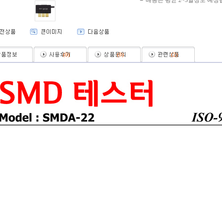
배송은 평균 2~3일정도 예상
(
0
)
(
0
)
(
2
)