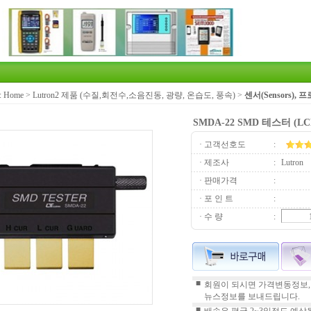
:
Home
>
Lutron2 제품 (수질,회전수,소음진동, 광량, 온습도, 풍속)
>
센서(Sensors), 프로
SMDA-22 SMD 테스터 (LCR-
· 고객선호도
:
· 제조사
:
Lutron
· 판매가격
:
· 포 인 트
:
· 수 량
:
■
회원이 되시면 가격변동정보,
뉴스정보를 보내드립니다.
■