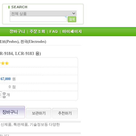
브(Probes), 전극(Electrodes)
9184, LCR-9183 용)
원
점
개
 신제품, 특판제품, 기술정보등 다양한