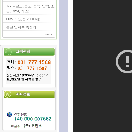
Testo (온도, 습도, 풍속, 압력, 소
음, RPM, 가스)
DAVIS (상품 25000개)
분진 입자수 측정기
more