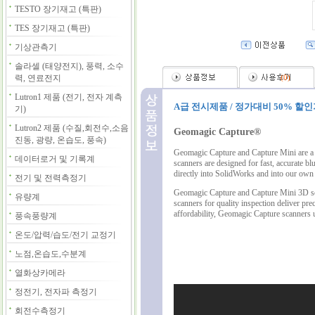
TESTO 장기재고 (특판)
TES 장기재고 (특판)
기상관측기
솔라셀 (태양전지), 풍력, 소수
력, 연료전지
(
0
)
Lutron1 제품 (전기, 전자 계측
A급 전시제품 / 정가대비 50% 할
기)
Lutron2 제품 (수질,회전수,소음
Geomagic Capture®
진동, 광량, 온습도, 풍속)
Geomagic Capture and
Capture Mini
are a
데이터로거 및 기록계
scanners are designed for fast, accurate b
directly into SolidWorks and into our ow
전기 및 전력측정기
Geomagic Capture and
Capture Mini
3D sc
유량계
scanners for quality inspection deliver p
affordability, Geomagic Capture scanners u
풍속풍량계
온도/압력/습도/전기 교정기
노점,온습도,수분계
열화상카메라
정전기, 전자파 측정기
회전수측정기