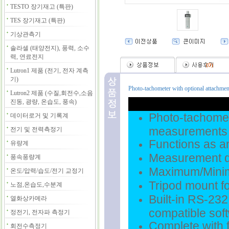
TESTO 장기재고 (특판)
TES 장기재고 (특판)
기상관측기
솔라셀 (태양전지), 풍력, 소수
력, 연료전지
(
0
)
Lutron1 제품 (전기, 전자 계측
기)
Photo-tachometer with optional attachmen
Lutron2 제품 (수질,회전수,소음
진동, 광량, 온습도, 풍속)
Photo-tachomete
데이터로거 및 기록계
measurements
전기 및 전력측정기
Functions as a
유량계
Measurement di
풍속풍량계
Maximum/Mini
온도/압력/습도/전기 교정기
Tripod mount fo
노점,온습도,수분계
Built-in RS-232
열화상카메라
compatible sof
정전기, 전자파 측정기
Complete with f
회전수측정기