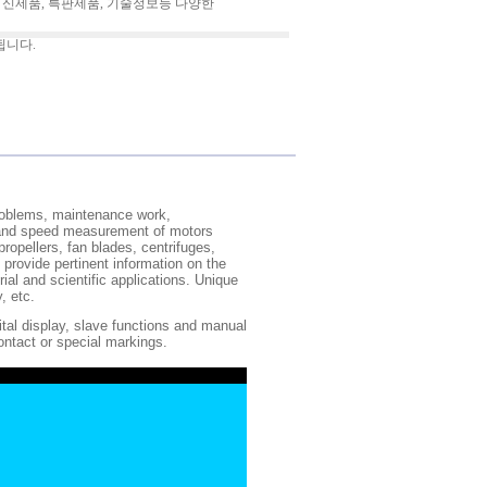
 신제품, 특판제품, 기술정보등 다양한
됩니다.
problems, maintenance work,
n and speed measurement of motors
opellers, fan blades, centrifuges,
 provide pertinent information on the
rial and scientific applications. Unique
y, etc.
tal display, slave functions and manual
ontact or special markings.