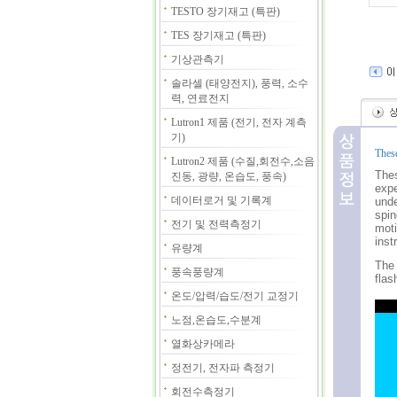
TESTO 장기재고 (특판)
TES 장기재고 (특판)
기상관측기
솔라셀 (태양전지), 풍력, 소수
력, 연료전지
Lutron1 제품 (전기, 전자 계측
기)
These
Lutron2 제품 (수질,회전수,소음
Thes
진동, 광량, 온습도, 풍속)
expe
데이터로거 및 기록계
unde
spin
전기 및 전력측정기
moti
inst
유량계
The 
풍속풍량계
flas
온도/압력/습도/전기 교정기
노점,온습도,수분계
열화상카메라
정전기, 전자파 측정기
회전수측정기