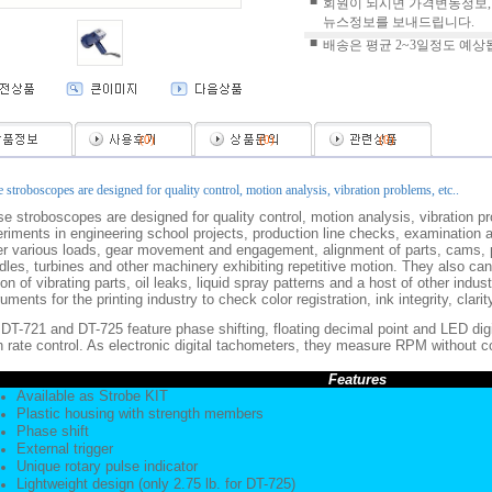
■
회원이 되시면 가격변동정보,
뉴스정보를 보내드립니다.
■
배송은 평균 2~3일정도 예상
(
0
)
(
0
)
(
0
)
 stroboscopes are designed for quality control, motion analysis, vibration problems, etc..
e stroboscopes are designed for quality control, motion analysis, vibration 
riments in engineering school projects, production line checks, examinatio
r various loads, gear movement and engagement, alignment of parts, cams, pr
dles, turbines and other machinery exhibiting repetitive motion. They also can
on of vibrating parts, oil leaks, liquid spray patterns and a host of other indust
ruments for the printing industry to check color registration, ink integrity, clarit
DT-721 and DT-725 feature phase shifting, floating decimal point and LED digi
h rate control. As electronic digital tachometers, they measure RPM without c
Features
Available as Strobe KIT
Plastic housing with strength members
Phase shift
External trigger
Unique rotary pulse indicator
Lightweight design (only 2.75 lb. for DT-725)