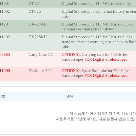
11001
DT-721
Digital Stroboscope 115 VAC (meter only)
11002
DT-725
Digital Stroboscope w/Internal Battery (mete
only)
11201
DT-721KIT
Digital Stroboscope 115 VAC Kit, includes
carrying case and extra flash tube
11202
DT-725KIT
Digital Stroboscope 115 VAC Kit, includes
standard charger, carrying case and extra flas
tube
00885
Carry-Case 721
OPTIONAL
Carrying case for 700 Series
Stroboscopes
FOR Digital Stroboscopes
11000
Flashtube 721
OPTIONAL
Spare flashtube for 700 Series
Stroboscopes
FOR Digital Stroboscopes
번호
제목
이 상품에 대한 사용후기가 아직 없습니다
사용후기를 작성해 주시면 다른 분들께 많은 도움이