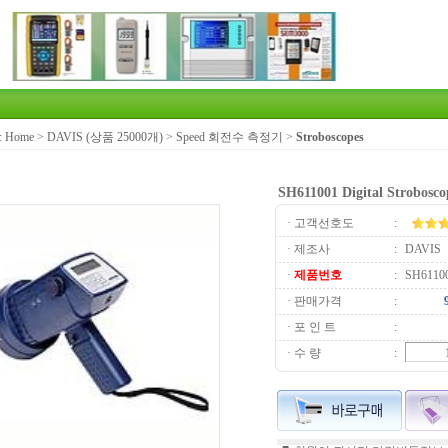
:
Home
>
DAVIS (상품 25000개)
>
Speed 회전수 측정기
>
Stroboscopes
SH611001 Digital Strobosco
· 고객선호도
:
· 제조사
:
DAVIS
·
제품번호
:
SH6110
· 판매가격
:
· 포 인 트
:
· 수 량
: