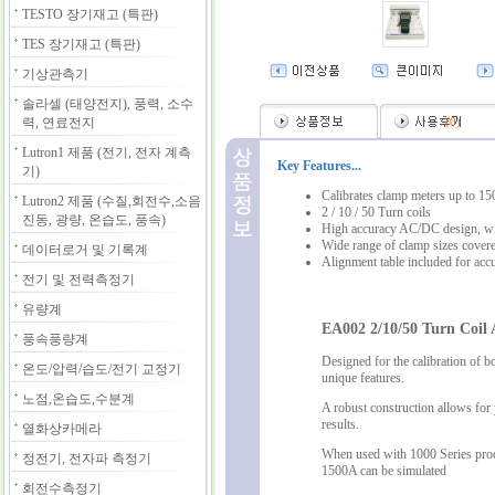
TESTO 장기재고 (특판)
TES 장기재고 (특판)
기상관측기
솔라셀 (태양전지), 풍력, 소수
력, 연료전지
(
0
)
Lutron1 제품 (전기, 전자 계측
Key Features...
기)
Calibrates clamp meters up to 1
Lutron2 제품 (수질,회전수,소음
2 / 10 / 50 Turn coils
진동, 광량, 온습도, 풍속)
High accuracy AC/DC design, wit
Wide range of clamp sizes cover
데이터로거 및 기록계
Alignment table included for accu
전기 및 전력측정기
유량계
EA002 2/10/50 Turn Coil
풍속풍량계
Designed for the calibration of b
온도/압력/습도/전기 교정기
unique features.
노점,온습도,수분계
A robust construction allows for 
results.
열화상카메라
When used with 1000 Series produ
정전기, 전자파 측정기
1500A can be simulated
회전수측정기