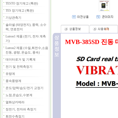
TESTO 장기재고 (특판)
TES 장기재고 (특판)
기상관측기
솔라셀 (태양전지), 풍력, 소수
력, 연료전지
(
0
)
Lutron1 제품 (전기, 전자 계측
MVB-385SD 진
기)
Lutron2 제품 (수질,회전수,소음
진동, 광량, 온습도, 풍속)
데이터로거 및 기록계
전기 및 전력측정기
유량계
풍속풍량계
온도/압력/습도/전기 교정기
노점,온습도,수분계
열화상카메라
정전기, 전자파 측정기
회전수측정기