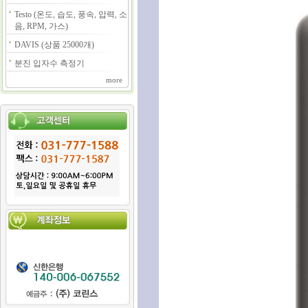
Testo (온도, 습도, 풍속, 압력, 소
음, RPM, 가스)
DAVIS (상품 25000개)
분진 입자수 측정기
more