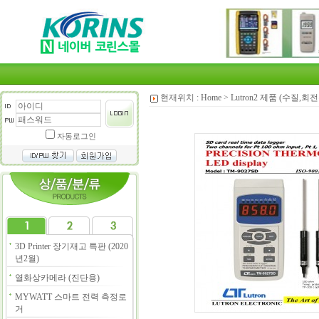
현재위치 :
Home
>
Lutron2 제품 (수질,
자동로그인
3D Printer 장기재고 특판 (2020
년2월)
열화상카메라 (진단용)
MYWATT 스마트 전력 측정로
거