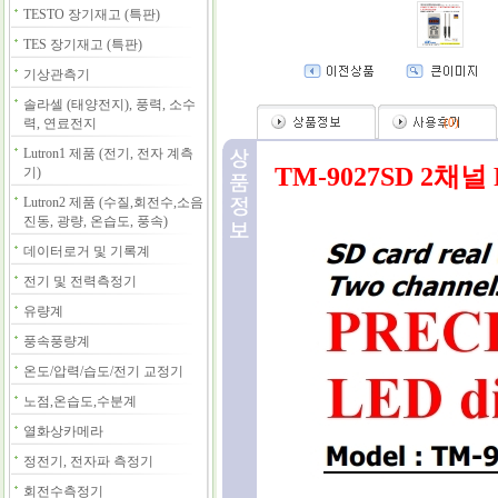
TESTO 장기재고 (특판)
TES 장기재고 (특판)
기상관측기
솔라셀 (태양전지), 풍력, 소수
력, 연료전지
(
0
)
Lutron1 제품 (전기, 전자 계측
TM-9027SD 2채
기)
Lutron2 제품 (수질,회전수,소음
진동, 광량, 온습도, 풍속)
데이터로거 및 기록계
전기 및 전력측정기
유량계
풍속풍량계
온도/압력/습도/전기 교정기
노점,온습도,수분계
열화상카메라
정전기, 전자파 측정기
회전수측정기