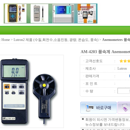
:
Home
>
Lutron2 제품 (수질,회전수,소음진동, 광량, 온습도, 풍속)
>
Anemometers
AM-4203 풍속계 Anemomet
· 고객선호도
:
· 제조사
:
Lutron
· 판매가격
:
· 포 인 트
:
· 수 량
:
■
회원이 되시면 가격변동정보,
뉴스정보를 보내드립니다.