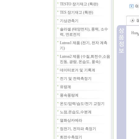
TESTO 장기재고 (특판)
TES 장기재고 (특판)
기상관측기
솔라셀 (태양전지), 풍력, 소수
력, 연료전지
Lutron1 제품 (전기, 전자 계측
기)
Lutron2 제품 (수질,회전수,소음
진동, 광량, 온습도, 풍속)
데이터로거 및 기록계
전기 및 전력측정기
유량계
풍속풍량계
온도/압력/습도/전기 교정기
노점,온습도,수분계
열화상카메라
정전기, 전자파 측정기
회전수측정기