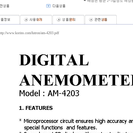
■
배송은 평균 2~3일정도 예상
(
0
)
(
0
)
(
0
)
http://www.korins.com/lutron/am-4203.pdf