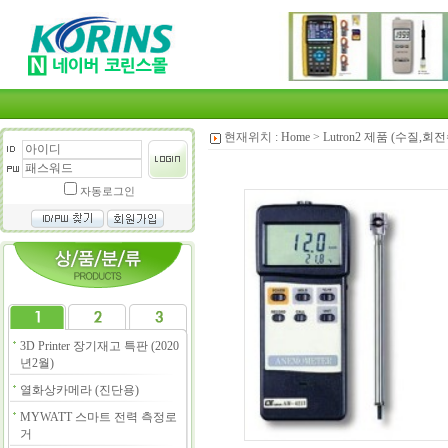
현재위치 :
Home
>
Lutron2 제품 (수질,
자동로그인
3D Printer 장기재고 특판 (2020
년2월)
열화상카메라 (진단용)
MYWATT 스마트 전력 측정로
거