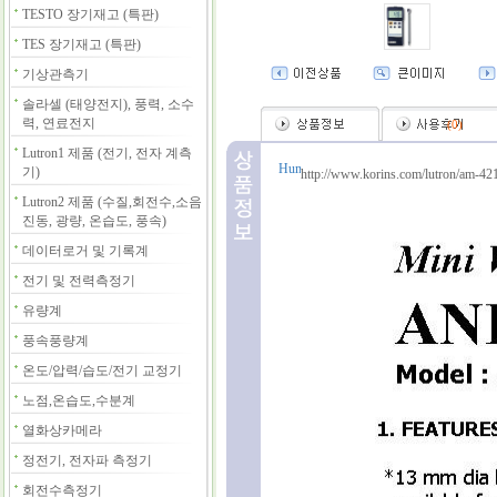
TESTO 장기재고 (특판)
TES 장기재고 (특판)
기상관측기
솔라셀 (태양전지), 풍력, 소수
력, 연료전지
(
0
)
Lutron1 제품 (전기, 전자 계측
기)
http://www.korins.com/lutron/am-42
Lutron2 제품 (수질,회전수,소음
진동, 광량, 온습도, 풍속)
데이터로거 및 기록계
전기 및 전력측정기
유량계
풍속풍량계
온도/압력/습도/전기 교정기
노점,온습도,수분계
열화상카메라
정전기, 전자파 측정기
회전수측정기