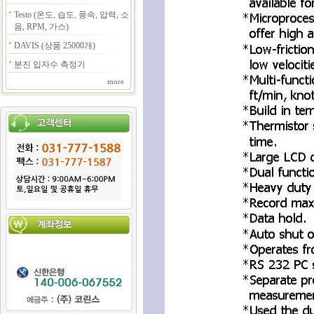
Testo (온도, 습도, 풍속, 압력, 소
음, RPM, 가스)
DAVIS (상품 25000개)
분진 입자수 측정기
more