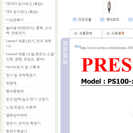
TESTO 장기재고 (특판)
TES 장기재고 (특판)
기상관측기
솔라셀 (태양전지), 풍력, 소수
력, 연료전지
(
0
)
Lutron1 제품 (전기, 전자 계측
기)
http://www.korins.com/lutron/ps-100
Lutron2 제품 (수질,회전수,소음
진동, 광량, 온습도, 풍속)
데이터로거 및 기록계
전기 및 전력측정기
유량계
풍속풍량계
온도/압력/습도/전기 교정기
노점,온습도,수분계
열화상카메라
정전기, 전자파 측정기
회전수측정기