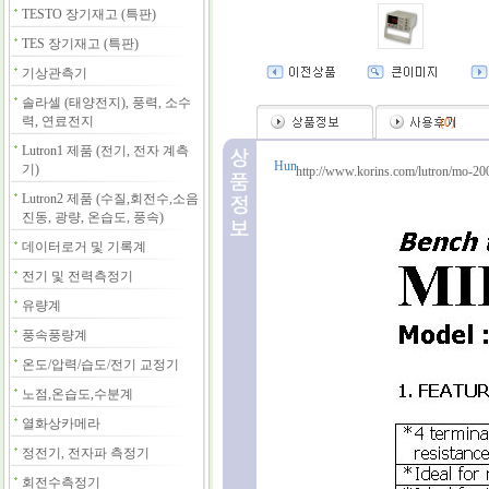
TESTO 장기재고 (특판)
TES 장기재고 (특판)
기상관측기
솔라셀 (태양전지), 풍력, 소수
력, 연료전지
(
0
)
Lutron1 제품 (전기, 전자 계측
기)
http://www.korins.com/lutron/mo-20
Lutron2 제품 (수질,회전수,소음
진동, 광량, 온습도, 풍속)
데이터로거 및 기록계
전기 및 전력측정기
유량계
풍속풍량계
온도/압력/습도/전기 교정기
노점,온습도,수분계
열화상카메라
정전기, 전자파 측정기
회전수측정기