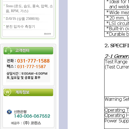
Testo (온도, 습도, 풍속, 압력, 소
음, RPM, 가스)
DAVIS (상품 25000개)
분진 입자수 측정기
more