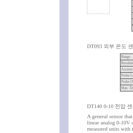
DT093 외부 온도 센서
Range:
Resoluti
Accurac
Probe L
Probe O
Max. Te
DT140 0-10 전압 
A general sensor that
linear analog 0-10V o
measured units with 