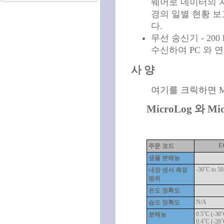
웨어로 데이터의 
경의 일별 현황 
다.
무선 송신기 - 200 
수신하여 PC 와 
사 양
여기를 크릭하면 Mi
MicroLog 와 M
E
주문 코드
샘플 분해능
-30˚C to 5
내장 센서 측정
범위
온도 정확도
N/A
습도 정확도
0.5˚C (-30˚
분해능
0.4˚C (-28˚