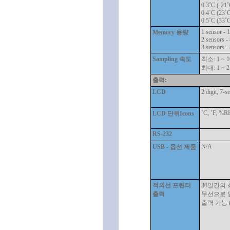
0.3˚C (-21˚
0.4˚C (23˚C
0.5˚C (33˚C
1 sensor - 
Memory 용량
2 sensors -
3 sensors -
Sampling 속도
최소: 1 ~ 1
최대: 1 ~ 2
출력:
LCD
2 digit, 7-
˚C, ˚F, %R
LCD 단위Icons
RS-232
N/A
USB - 옵션 제품
적외선 프린터
30일간의 
출력
무선으로 
출력 가능 (p