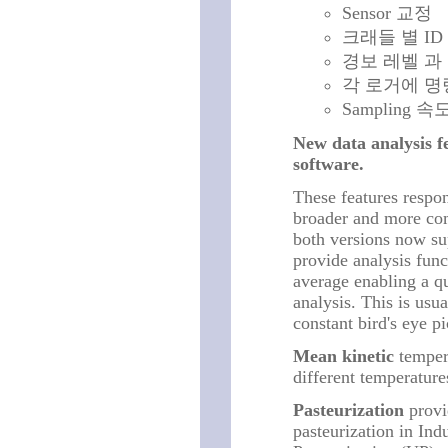
Sensor 교정
크래들 별 ID
경보 레벨 과
각 로거에 명
Sampling 속
New data analysis 
software.
These features respon
broader and more com
both versions now s
provide analysis fun
average enabling a q
analysis. This is us
constant bird's eye pi
Mean kinetic
tempera
different temperature
Pasteurization
provi
pasteurization in In