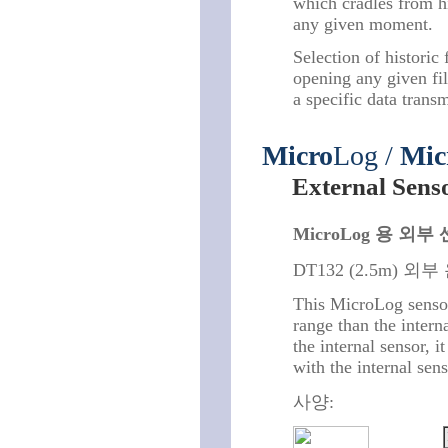
which cradles from h
any given moment.
Selection of historic
opening any given fil
a specific data trans
Micro
Log /
Mic
External Sens
MicroLog 용 외부
DT132 (2.5m) 외
This MicroLog sensor
range than the intern
the internal sensor, 
with the internal sens
사양: