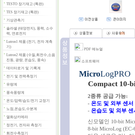
TESTO 장기재고 (특판)
TES 장기재고 (특판)
기상관측기
솔라셀 (태양전지), 풍력, 소수
력, 연료전지
(
0
)
Lutron1 제품 (전기, 전자 계측
기)
PDF 메뉴얼
Lutron2 제품 (수질,회전수,소음
진동, 광량, 온습도, 풍속)
소프트웨어
데이터로거 및 기록계
Micro
LogPRO
전기 및 전력측정기
Compact 10
유량계
풍속풍량계
2종류 공급 가능:
온도/압력/습도/전기 교정기
-
온도 및 외부 센서 (
노점,온습도,수분계
-
온습도 및 외부 센서 
열화상카메라
신모델인 10-bit Micr
정전기, 전자파 측정기
8-bit MicroLog (
회전수측정기