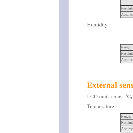
Resoluti
Accurac
Humidity
Range:
Resoluti
Accurac
External sen
LCD units icons:
˚C
Temperature
Range:
Resoluti
Accurac