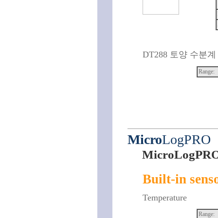
DT288 토양 수분계
Range:
Micro
LogPRO
MicroLogPRO
Built-in sens
Temperature
Range: