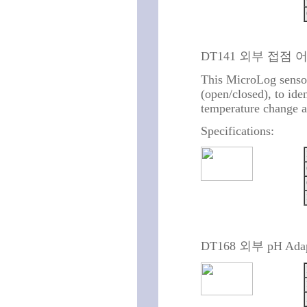
DT141 외부 접점 
This MicroLog sensor
(open/closed), to id
temperature change a
Specifications:
DT168 외부 pH Adap