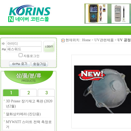
현재위치 :
Home
>
UV관련제품
>
UV 공
자동로그인
3D Printer 장기재고 특판 (2020
년2월)
열화상카메라 (진단용)
MYWATT 스마트 전력 측정로
거