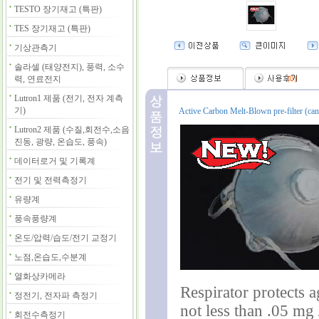
TESTO 장기재고 (특판)
TES 장기재고 (특판)
기상관측기
솔라셀 (태양전지), 풍력, 소수
력, 연료전지
(
0
)
Lutron1 제품 (전기, 전자 계측
기)
Active Carbon Melt-Blown pre-filter (ca
Lutron2 제품 (수질,회전수,소음
진동, 광량, 온습도, 풍속)
데이터로거 및 기록계
전기 및 전력측정기
유량계
풍속풍량계
온도/압력/습도/전기 교정기
노점,온습도,수분계
열화상카메라
Respirator protects 
정전기, 전자파 측정기
not less than .05 mg 
회전수측정기