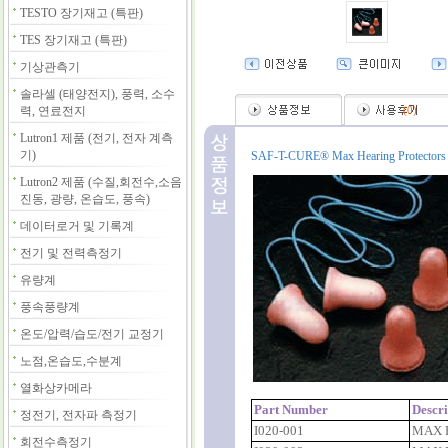
TESTO 장기재고 (특판)
TES 장기재고 (특판)
기상관측기
솔라셀 (태양전지), 풍력, 소수
력, 연료전지
(
0
)
Lutron1 제품 (전기, 전자 계측
기)
SAF-T-CURE® Max Hearing Protectors are 
Lutron2 제품 (수질,회전수,소음
진동, 광량, 온습도, 풍속)
데이터로거 및 기록계
전기 및 전력측정기
유량계
풍속풍량계
온도/압력/습도/전기 교정기
노점,온습도,수분계
열화상카메라
Part Number
Descri
정전기, 전자파 측정기
I020-001
MAX 
회전수측정기