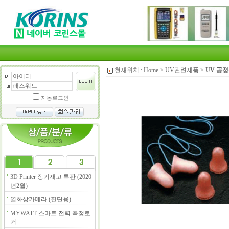
현재위치 :
Home
>
UV관련제품
>
UV 공
자동로그인
3D Printer 장기재고 특판 (2020
년2월)
열화상카메라 (진단용)
MYWATT 스마트 전력 측정로
거