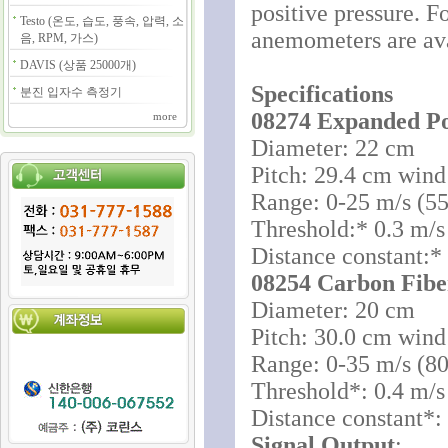
positive pressure. Fo
Testo (온도, 습도, 풍속, 압력, 소
anemometers are ava
음, RPM, 가스)
DAVIS (상품 25000개)
Specifications
분진 입자수 측정기
08274 Expanded Po
more
Diameter: 22 cm
Pitch: 29.4 cm wind
Range: 0-25 m/s (5
Threshold:* 0.3 m/s
Distance constant:* 
08254 Carbon Fibe
Diameter: 20 cm
Pitch: 30.0 cm wind
Range: 0-35 m/s (8
Threshold*: 0.4 m/s
Distance constant*: 
Signal Output
: