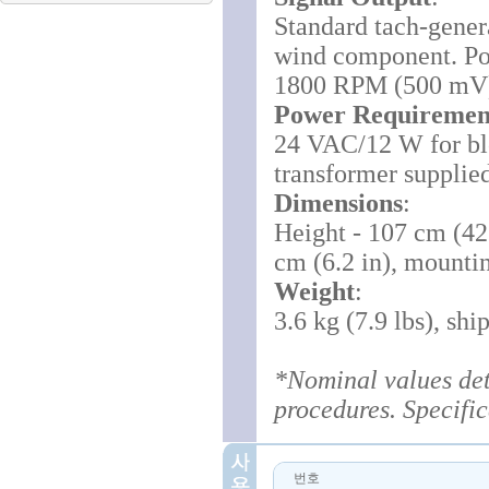
Standard tach-gener
wind component. Pola
1800 RPM (500 mV) 
Power Requiremen
24 VAC/12 W for b
transformer supplie
Dimensions
:
Height - 107 cm (42 
cm (6.2 in), mountin
Weight
:
3.6 kg (7.9 lbs), shi
*Nominal values de
procedures. Specific
번호