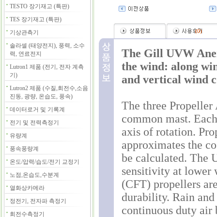
TESTO 장기재고 (특판)
TES 장기재고 (특판)
(
0
)
기상관측기
솔라셀 (태양전지), 풍력, 소수
The Gill UVW Anem
력, 연료전지
the wind: along w
Lutron1 제품 (전기, 전자 계측
기)
and vertical wind
Lutron2 제품 (수질,회전수,소음
진동, 광량, 온습도, 풍속)
The three Propeller
데이터로거 및 기록계
common mast. Each s
전기 및 전력측정기
axis of rotation. Pr
유량계
approximates the cos
풍속풍량계
be calculated. Th
온도/압력/습도/전기 교정기
sensitivity at lower
노점,온습도,수분계
(CFT) propellers are
열화상카메라
durability. Rain and
정전기, 전자파 측정기
continuous duty air 
회전수측정기