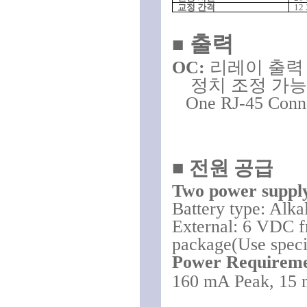
교정 간격
12
출력
■
OC:
리레이 출
정치 조정 가능
One RJ-45 Conne
■
전원 공급
Two power supply
Battery
type: Alka
External
:
6 VDC f
package(
Use speci
Power Requirem
160 mA Peak, 15 