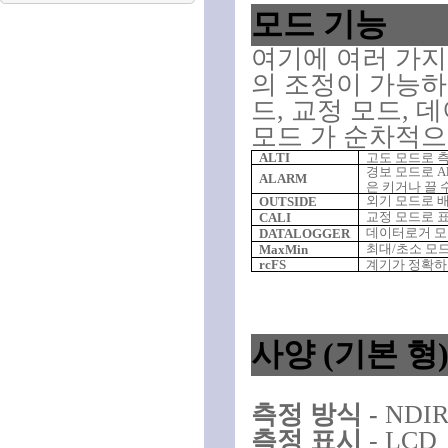
모드 기능
여기에 여러 가지
의 조정이 가능
드
,
교정 모드
,
데
모드
가
순차적으
ALTI
고도 모드로 
경보 모드로
A
ALARM
은 키거나 끌 
외기 모드로 
OUTSIDE
교정 모드로 
CALI
데이터로거 모
DATALOGGER
최대
/
초소 모드
MaxMin
rcFS
계기가 정확하
사양
(
기본 형
측정 방식
-
NDI
측정 표시
- LCD