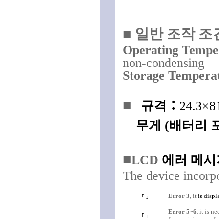
■
일반 조작 조
Operating Tempe
n
on-condensing
Storage Tempera
■
규격
：
24.3×8
무게
(
배터리 
■
LCD
에러 메시
The device incorpo
Error 3
, it
is disp
「
」
Error 5~6,
it is n
「
」