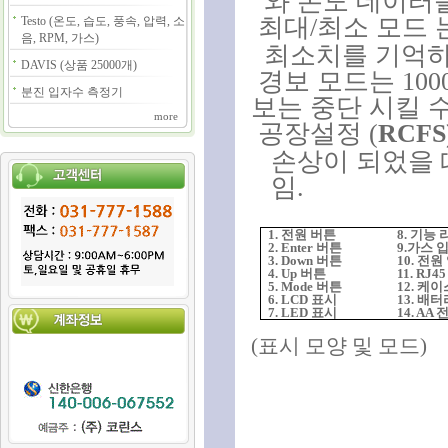
와 온도 데이터
최대
/
최소 모드 
Testo (온도, 습도, 풍속, 압력, 소
음, RPM, 가스)
최소치를 기억
DAVIS (상품 25000개)
경보 모드는
100
분진 입자수 측정기
보는 중단 시킬 
more
공장설정
(
RCFS
손상이 되었을 
임
.
1.
전원 버튼
8.
기능 
2. Enter
버튼
9.
가스 
3. Down
버튼
10.
전원
4. Up
버튼
11. RJ4
5. Mode
버튼
12.
케이
6. LCD
표시
13.
배터
7. LED
표시
14. AA
(
표시 모양 및 모드
)