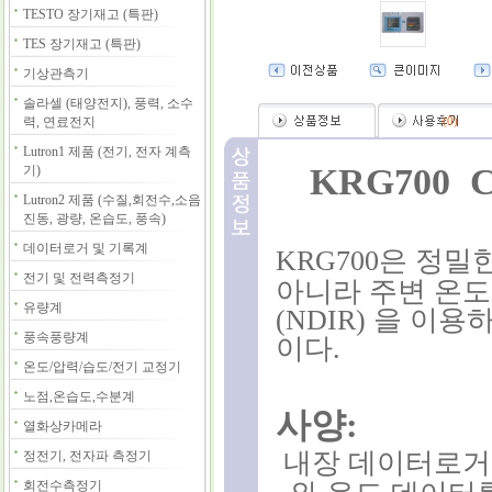
TESTO 장기재고 (특판)
TES 장기재고 (특판)
기상관측기
솔라셀 (태양전지), 풍력, 소수
력, 연료전지
(
0
)
Lutron1 제품 (전기, 전자 계측
KRG700
기)
Lutron2 제품 (수질,회전수,소음
진동, 광량, 온습도, 풍속)
데이터로거 및 기록계
KRG700
은
정밀
전기 및 전력측정기
아니라 주변 온
유량계
(
NDIR)
을
이용
풍속풍량계
이다
.
온도/압력/습도/전기 교정기
노점,온습도,수분계
사양
:
열화상카메라
내장 데이터로거
정전기, 전자파 측정기
회전수측정기