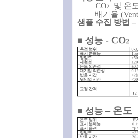
CO
및
온
2
배기율
(Vent
샘플 수집 방법
–
- CO
■
성능
2
측정 범위
0-
3
표시 분해능
1
p
정밀도
±50
재현성
±20
온도 의존성
±0.
대기압 의존성
0.1
반응 시간
<2
워밍업 시간
<6
교정 간격
12
–
온도
■
성능
온도 범위
표
표시 분해능
0.1
표시 옵션
°F
정밀도
±
2
반응 시간
20