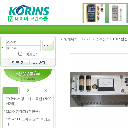
현재위치 :
Home
>
가스측정기
>
CO2 탄
자동로그인
3D Printer 장기재고 특판 (2020
년2월)
열화상카메라 (진단용)
MYWATT 스마트 전력 측정로
거