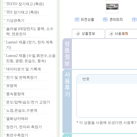
TESTO 장기재고 (특판)
TES 장기재고 (특판)
기상관측기
솔라셀 (태양전지), 풍력, 소수
력, 연료전지
(
0
)
Lutron1 제품 (전기, 전자 계측
기)
Lutron2 제품 (수질,회전수,소음
진동, 광량, 온습도, 풍속)
데이터로거 및 기록계
전기 및 전력측정기
번호
유량계
풍속풍량계
온도/압력/습도/전기 교정기
노점,온습도,수분계
열화상카메라
* 이 상품을 사용해 보셨다면 사용후
정전기, 전자파 측정기
회전수측정기