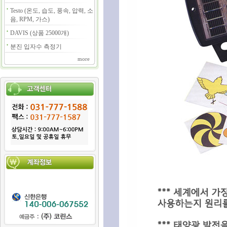
Testo (온도, 습도, 풍속, 압력, 소
음, RPM, 가스)
DAVIS (상품 25000개)
분진 입자수 측정기
more