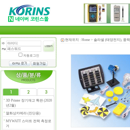
현재위치 :
Home
>
솔라셀 (태양전지), 풍력
자동로그인
3D Printer 장기재고 특판 (2020
년2월)
열화상카메라 (진단용)
MYWATT 스마트 전력 측정로
거