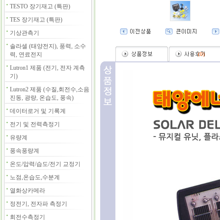
TESTO 장기재고 (특판)
TES 장기재고 (특판)
기상관측기
솔라셀 (태양전지), 풍력, 소수
력, 연료전지
(
0
)
Lutron1 제품 (전기, 전자 계측
기)
Lutron2 제품 (수질,회전수,소음
진동, 광량, 온습도, 풍속)
데이터로거 및 기록계
전기 및 전력측정기
유량계
풍속풍량계
온도/압력/습도/전기 교정기
노점,온습도,수분계
열화상카메라
정전기, 전자파 측정기
회전수측정기