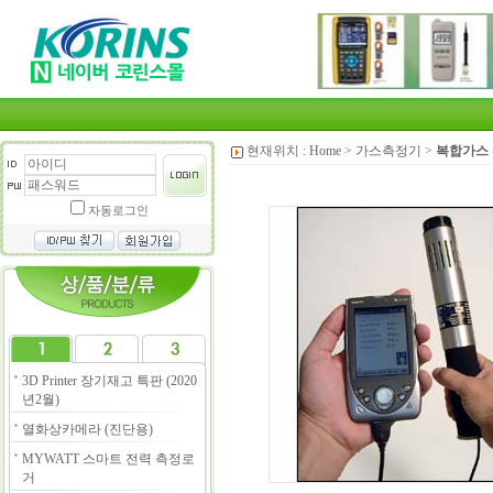
현재위치 :
Home
>
가스측정기
>
복합가스
자동로그인
3D Printer 장기재고 특판 (2020
년2월)
열화상카메라 (진단용)
MYWATT 스마트 전력 측정로
거