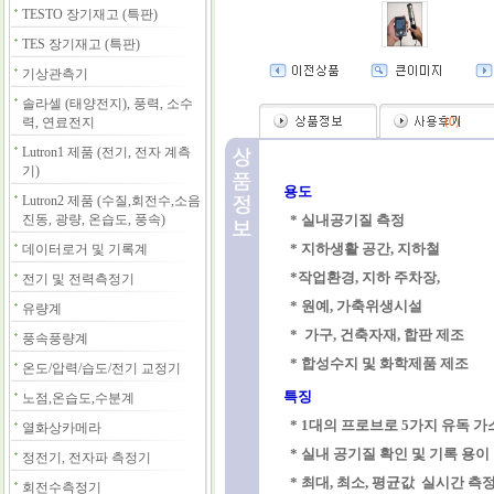
TESTO 장기재고 (특판)
TES 장기재고 (특판)
기상관측기
솔라셀 (태양전지), 풍력, 소수
력, 연료전지
(
0
)
Lutron1 제품 (전기, 전자 계측
기)
용도
Lutron2 제품 (수질,회전수,소음
진동, 광량, 온습도, 풍속)
* 실내공기질 측정
* 지하생활 공간, 지하철
데이터로거 및 기록계
*작업환경, 지하 주차장,
전기 및 전력측정기
* 원예, 가축위생시설
유량계
* 가구, 건축자재, 합판 제조
풍속풍량계
* 합성수지 및 화학제품 제조
온도/압력/습도/전기 교정기
특징
노점,온습도,수분계
* 1대의 프로브로 5가지 유독 가
열화상카메라
* 실내 공기질 확인 및 기록 용이
정전기, 전자파 측정기
* 최대, 최소, 평균값 실시간 측
회전수측정기