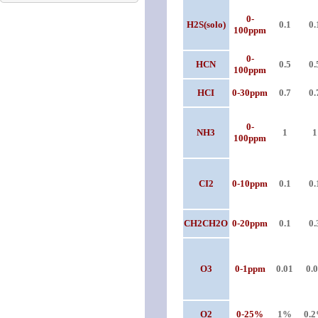
0-
H2S(solo)
0.1
0.
100ppm
0-
HCN
0.5
0.
100ppm
HCI
0-30ppm
0.7
0.
0-
NH3
1
1
100ppm
CI2
0-10ppm
0.1
0.
CH2CH2O
0-20ppm
0.1
0.
O3
0-1ppm
0.01
0.
O2
0-25%
1%
0.