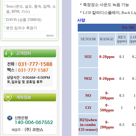
* 측정장소 사운드 녹음 기능
Testo (온도, 습도, 풍속, 압력, 소
음, RPM, 가스)
* LCD 칼라디스플레이, Back Li
DAVIS (상품 25000개)
사양
TG-501
분진 입자수 측정기
more
RES
L
SENSOR
RANGE
(ppm)
(pp
SO2
0-20ppm
0.1
0.
NO2
0-20ppm
0.1
0.
0-
NO
0.5
1
200ppm
0-
CO
1
1
500ppm
H2S(when
0-
in combo
0.5
0.
200ppm
CO sensor)