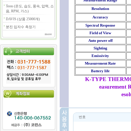
Measurement Range
Testo (온도, 습도, 풍속, 압력, 소
Resolution
음, RPM, 가스)
Accuracy
DAVIS (상품 25000개)
Spectral Response
분진 입자수 측정기
Field of View
more
Auto power off
Sighting
Emissivity
Measurement Rate
Battery life
K-TYPE THERMO
easurement R
esol
번호