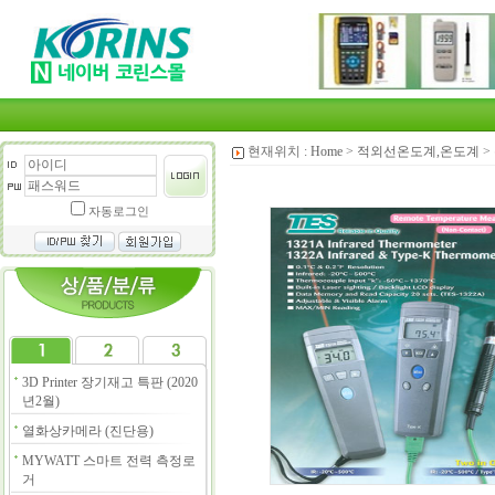
현재위치 :
Home
>
적외선온도계,온도계
>
자동로그인
3D Printer 장기재고 특판 (2020
년2월)
열화상카메라 (진단용)
MYWATT 스마트 전력 측정로
거