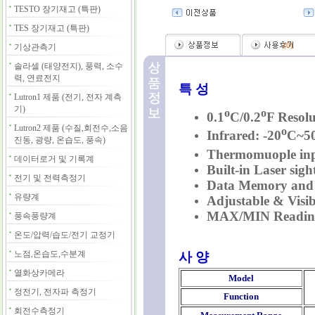
TESTO 장기재고 (특판)
TES 장기재고 (특판)
(
0
)
기상관측기
솔라셀 (태양전지), 풍력, 소수
력, 연료전지
특 성
Lutron1 제품 (전기, 전자 계측
기)
o
o
0.1
C/0.2
F Resolu
Lutron2 제품 (수질,회전수,소음
o
Infrared: -20
C~5
진동, 광량, 온습도, 풍속)
Thermomuople inp
데이터로거 및 기록계
Built-in Laser sig
전기 및 전력측정기
Data Memory and 
유량계
Adjustable & Visi
MAX/MIN Readin
풍속풍량계
온도/압력/습도/전기 교정기
노점,온습도,수분계
사 양
열화상카메라
Model
정전기, 전자파 측정기
Function
회전수측정기