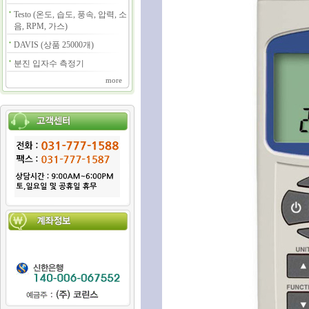
Testo (온도, 습도, 풍속, 압력, 소
음, RPM, 가스)
DAVIS (상품 25000개)
분진 입자수 측정기
more