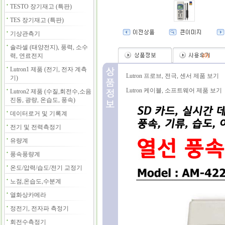
TESTO 장기재고 (특판)
TES 장기재고 (특판)
기상관측기
솔라셀 (태양전지), 풍력, 소수
력, 연료전지
(
0
)
Lutron1 제품 (전기, 전자 계측
Lutron 프로브, 전극, 센서 제품 보기
기)
Lutron 케이블, 소프트웨어 제품 보기
Lutron2 제품 (수질,회전수,소음
진동, 광량, 온습도, 풍속)
데이터로거 및 기록계
전기 및 전력측정기
유량계
풍속풍량계
온도/압력/습도/전기 교정기
노점,온습도,수분계
열화상카메라
정전기, 전자파 측정기
회전수측정기