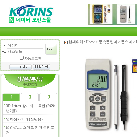
현재위치 :
Home
>
풍속풍량계
>
풍속계
>
자동로그인
3D Printer 장기재고 특판 (2020
년2월)
열화상카메라 (진단용)
MYWATT 스마트 전력 측정로
거