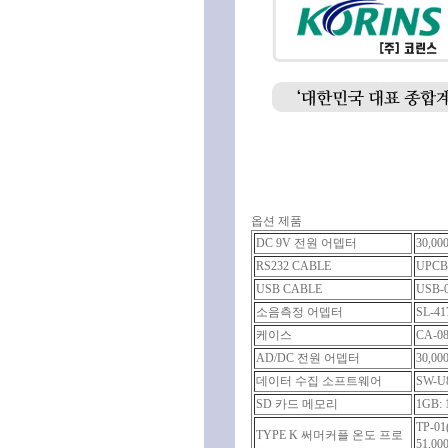
옵션 제품
DC 9V 전원 어뎁터
30,0
RS232 CABLE
UPCB-
USB CABLE
USB-0
소음측정 어뎁터
SL-41
케이스
CA-08
AD/DC 전원 어뎁터
30,0
데이터 수집 소프트웨어
SW-U8
SD 카드 메모리
1GB: 
TP-01(
TYPE K 써머커플 온도 프로
51,00