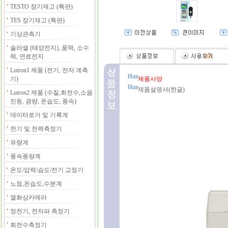
TESTO 장기재고 (특판)
TES 장기재고 (특판)
기상관측기
솔라셀 (태양전지), 풍력, 소수
력, 연료전지
(
0
)
Lutron1 제품 (전기, 전자 계측
기)
제품사양
제품설명서(한글)
Lutron2 제품 (수질,회전수,소음
진동, 광량, 온습도, 풍속)
데이터로거 및 기록계
전기 및 전력측정기
유량계
풍속풍량계
온도/압력/습도/전기 교정기
노점,온습도,수분계
열화상카메라
정전기, 전자파 측정기
회전수측정기