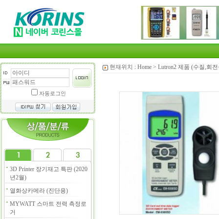
현재위치 :
Home
>
Lutron2 제품 (수질,
자동로그인
3D Printer 장기재고 특판 (2020
년2월)
열화상카메라 (진단용)
MYWATT 스마트 전력 측정로
거