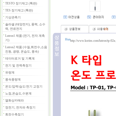
TESTO 장기재고 (특판)
TES 장기재고 (특판)
기상관측기
솔라셀 (태양전지), 풍력, 소수
력, 연료전지
(
0
)
Lutron1 제품 (전기, 전자 계측
기)
http://www.korins.com/lutron/tp-02a
Lutron2 제품 (수질,회전수,소음
진동, 광량, 온습도, 풍속)
데이터로거 및 기록계
전기 및 전력측정기
유량계
풍속풍량계
온도/압력/습도/전기 교정기
노점,온습도,수분계
열화상카메라
정전기, 전자파 측정기
회전수측정기