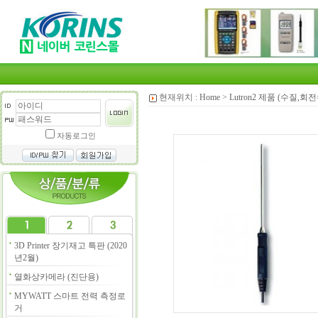
현재위치 :
Home
>
Lutron2 제품 (수질,
자동로그인
3D Printer 장기재고 특판 (2020
년2월)
열화상카메라 (진단용)
MYWATT 스마트 전력 측정로
거