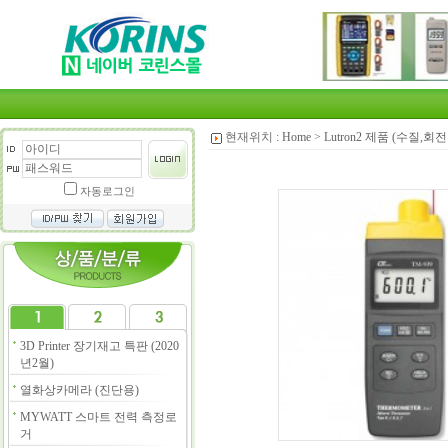
현재위치 :
Home
>
Lutron2 제품 (수질,
자동로그인
3D Printer 장기재고 특판 (2020
년2월)
열화상카메라 (진단용)
MYWATT 스마트 전력 측정로
거