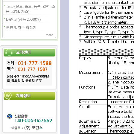
Testo (온도, 습도, 풍속, 압력, 소
음, RPM, 가스)
DAVIS (상품 25000개)
분진 입자수 측정기
more