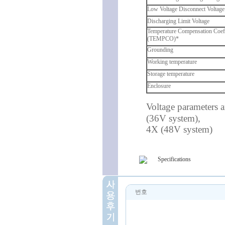
Low Voltage Disconnect Voltage
Discharging Limit Voltage
Temperature Compensation Coeff
(TEMPCO)*
Grounding
Working temperature
Storage temperature
Enclosure
Voltage parameters 
(36V system),
4X (48V system)
Specifications
번호