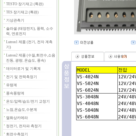
TESTO 장기재고 (특판)
TES 장기재고 (특판)
기상관측기
솔라셀 (태양전지), 풍력, 소수
력, 연료전지
Lutron1 제품 (전기, 전자 계측
기)
Lutron2 제품 (수질,회전수,소음
(
0
)
진동, 광량, 온습도, 풍속)
데이터로거 및 기록계
전압
MODEL
VS-4024N
12V/24
전기 및 전력측정기
VS-5024N
12V/24
유량계
VS-6024N
12V/24
풍속풍량계
VS-3048N
24V/48
온도/압력/습도/전기 교정기
VS-4048N
24V/48
노점,온습도,수분계
VS-5048N
24V/48
VS-6048N
24V/48
열화상카메라
정전기, 전자파 측정기
회전수측정기