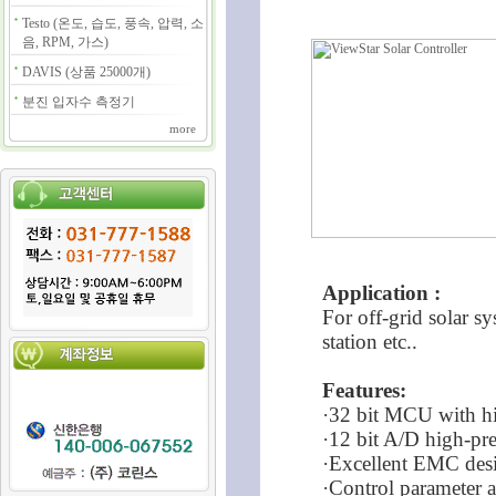
Testo (온도, 습도, 풍속, 압력, 소
음, RPM, 가스)
DAVIS (상품 25000개)
분진 입자수 측정기
more
Application :
For off-grid solar sy
station etc..
Features:
·32 bit MCU with h
·12 bit A/D high-pre
·Excellent EMC des
·Control parameter a