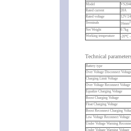
Model
VS204
Rated current
20A
Rated voltage
12V/24
Terminals
2
16mm
Net Weight
0.7kg
Working temperature
-20℃ 
Technical parameters
Battery type
Over Voltage Disconnect Voltag
Charging Limit Voltage
Over Voltage Reconnect Voltage
Equalize Charging Voltage
Boost Charging Voltage
Float Charging Voltage
Boost Reconnect Charging Volta
Low Voltage Reconnect Voltage
Under Voltage Warning Reconnec
Under Voltage Warning Voltage