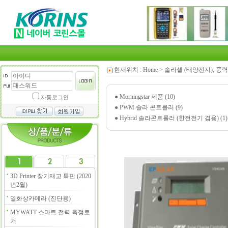
현재위치 :
Home
>
솔라셀 (태양전지), 풍력
●
Morningstar 제품 (10)
자동로그인
●
PWM 솔라 콘트롤러 (9)
●
Hybrid 솔라콘트롤러 (한전전기 겸용) (1)
3D Printer 장기재고 특판 (2020
년2월)
열화상카메라 (진단용)
MYWATT 스마트 전력 측정로
거