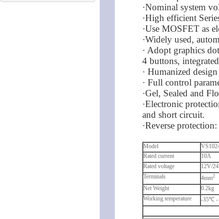
·Nominal system vol
·High efficient Ser
·Use MOSFET as elec
·Widely used, autom
· Adopt graphics do
4 buttons, integrate
· Humanized design 
· Full control param
·Gel, Sealed and Flo
·Electronic protecti
and short ci
·Reverse protection:
Model
VS102
Rated current
10A
Rated voltage
12V/24
Terminals
2
4mm
Net Weight
0.2kg
Working temperature
-35℃ 