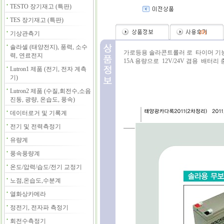
TESTO 장기재고 (특판)
TES 장기재고 (특판)
(
0
)
기상관측기
솔라셀 (태양전지), 풍력, 소수
가로등용 솔라콘트롤러 로 타이머 기능
력, 연료전지
15A 용량으로 12V/24V 겸용 배터리
Lutron1 제품 (전기, 전자 계측
기)
Lutron2 제품 (수질,회전수,소음
진동, 광량, 온습도, 풍속)
데이터로거 및 기록계
전기 및 전력측정기
유량계
풍속풍량계
온도/압력/습도/전기 교정기
노점,온습도,수분계
열화상카메라
정전기, 전자파 측정기
회전수측정기