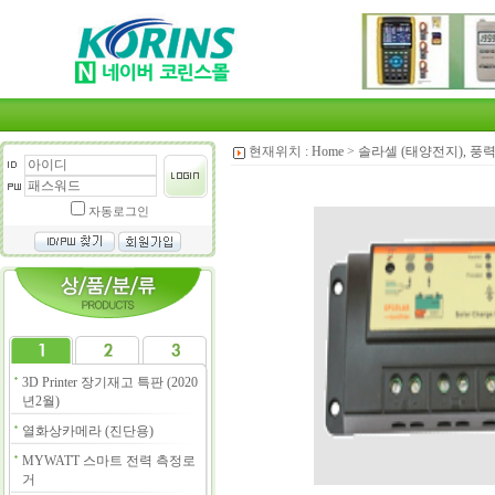
현재위치 :
Home
>
솔라셀 (태양전지), 풍력
자동로그인
3D Printer 장기재고 특판 (2020
년2월)
열화상카메라 (진단용)
MYWATT 스마트 전력 측정로
거