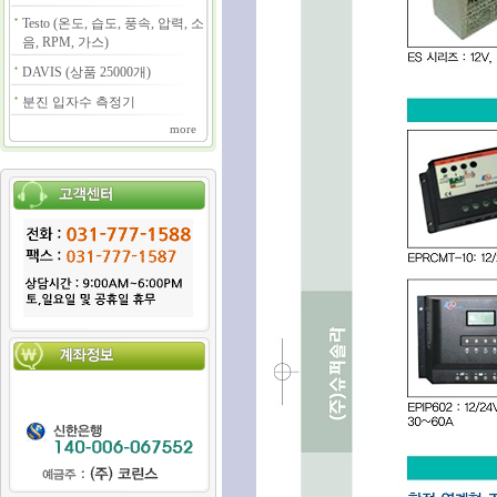
Testo (온도, 습도, 풍속, 압력, 소
음, RPM, 가스)
DAVIS (상품 25000개)
분진 입자수 측정기
more