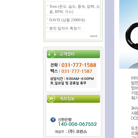
Testo (온도, 습도, 풍속, 압력, 소
음, RPM, 가스)
DAVIS (상품 25000개)
분진 입자수 측정기
more