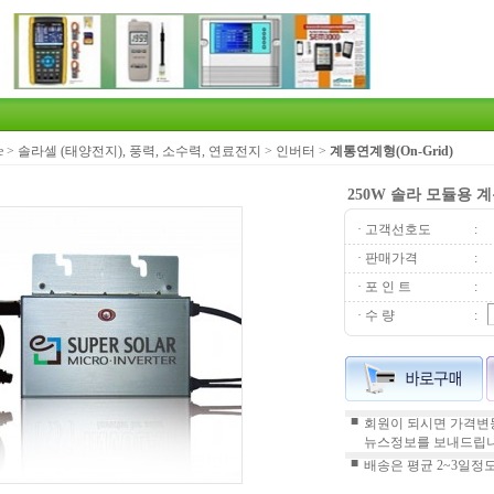
e
>
솔라셀 (태양전지), 풍력, 소수력, 연료전지
>
인버터
>
계통연계형(On-Grid)
250W 솔라 모듈용 계
· 고객선호도
:
· 판매가격
:
· 포 인 트
:
· 수 량
:
■
회원이 되시면 가격변동
뉴스정보를 보내드립니
■
배송은 평균 2~3일정