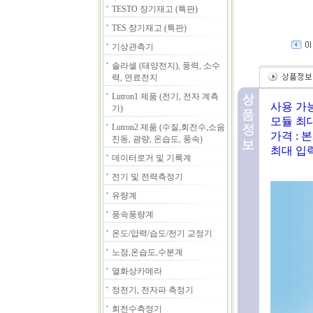
TESTO 장기재고 (특판)
TES 장기재고 (특판)
기상관측기
솔라셀 (태양전지), 풍력, 소수
력, 연료전지
Lutron1 제품 (전기, 전자 계측
사용 가
기)
모듈 최대 
Lutron2 제품 (수질,회전수,소음
가격 : 본
진동, 광량, 온습도, 풍속)
최대 입력 
데이터로거 및 기록계
전기 및 전력측정기
유량계
풍속풍량계
온도/압력/습도/전기 교정기
노점,온습도,수분계
열화상카메라
정전기, 전자파 측정기
회전수측정기