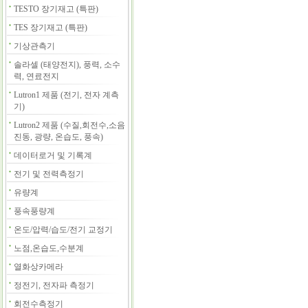
TESTO 장기재고 (특판)
TES 장기재고 (특판)
기상관측기
솔라셀 (태양전지), 풍력, 소수
력, 연료전지
Lutron1 제품 (전기, 전자 계측
기)
Lutron2 제품 (수질,회전수,소음
진동, 광량, 온습도, 풍속)
데이터로거 및 기록계
전기 및 전력측정기
유량계
풍속풍량계
온도/압력/습도/전기 교정기
노점,온습도,수분계
열화상카메라
정전기, 전자파 측정기
회전수측정기