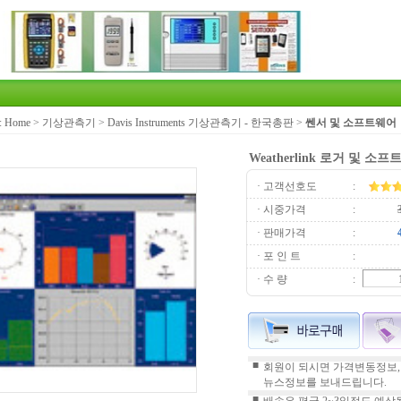
:
Home
>
기상관측기
>
Davis Instruments 기상관측기 - 한국총판
>
쎈서 및 소프트웨어
Weatherlink 로거 및 소
· 고객선호도
:
· 시중가격
:
· 판매가격
:
· 포 인 트
:
· 수 량
:
■
회원이 되시면 가격변동정보,
뉴스정보를 보내드립니다.
■