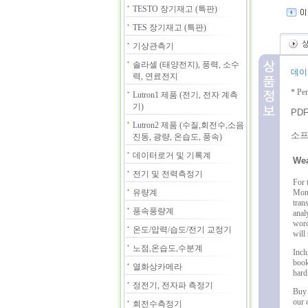
TESTO 장기재고 (특판)
TES 장기재고 (특판)
기상관측기
솔라셀 (태양전지), 풍력, 소수
데이
력, 연료전지
* Pe
Lutron1 제품 (전기, 전자 계측
기)
PD
Lutron2 제품 (수질,회전수,소음
소
진동, 광량, 온습도, 풍속)
데이터로거 및 기록계
Wea
전기 및 전력측정기
For 
유량계
Moni
tran
풍속풍량계
anal
word
온도/압력/습도/전기 교정기
will
노점,온습도,수분계
Incl
book
열화상카메라
hard
정전기, 전자파 측정기
Buy 
our 
회전수측정기