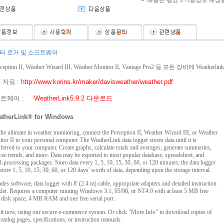
배송은 평균 2~3일정도 예상
(
0
)
(
0
)
(
0
)
터 로거 및 소프트웨어
rception II, Weather Wizard III, Weather Monitor II, Vantage Pro2 등 모든 장비에
F
자료
:
http://www.korins.kr/maker/davisweather/weather.pdf
프트웨어 :
WeatherLink5.9.2 다운로드
therLink® for Windows
the ultimate in weather monitoring, connect the Perception II, Weather Wizard III, or Weather
tor II to your personal computer. The WeatherLink data logger stores data until it is
sferred to your computer. Create graphs, calculate totals and averages, generate summaries,
yze trends, and more. Data may be exported to most popular database, spreadsheet, and
-processing packages. Store data every 1, 5, 10, 15, 30, 60, or 120 minutes; the data logger
 store 1, 5, 10, 15, 30, 60, or 120 days' worth of data, depending upon the storage interval.
udes software, data logger with 8' (2.4 m) cable, appropriate adapters and detailed instruction
let. Requires a computer running Windows 3.1, 95/98, or NT4.0 with at least 5 MB free
 disk space, 4 MB RAM and one free serial port.
it now, using our secure e-commerce system. Or click "More Info" to download copies of
catalog pages, specifications, or instruction manuals.