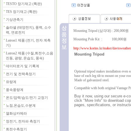
TESTO 장기재고 (특판)
TES 장기재고 (특판)
(
0
)
기상관측기
솔라셀 (태양전지), 풍력, 소수
Mounting Tripod (삼각댸) : 200,000원
력, 연료전지
Mounting Pole Kit : 100,000원
Lutron1 제품 (전기, 전자 계측
기)
http://www.korins.kr/maker/davisweather
Lutron2 제품 (수질,회전수,소음
Mounting Tripod
진동, 광량, 온습도, 풍속)
데이터로거 및 기록계
Optional tripod makes installation even ea
전기 및 전력측정기
base of each leg tilt to mount on your roo
Made of galvanized steel.
유량계
Compatible with both original Vantage P
풍속풍량계
Buy it now, using our secure e-
온도/압력/습도/전기 교정기
click "More Info" to download cop
pages, specifications, or instruc
노점,온습도,수분계
열화상카메라
정전기, 전자파 측정기
회전수측정기