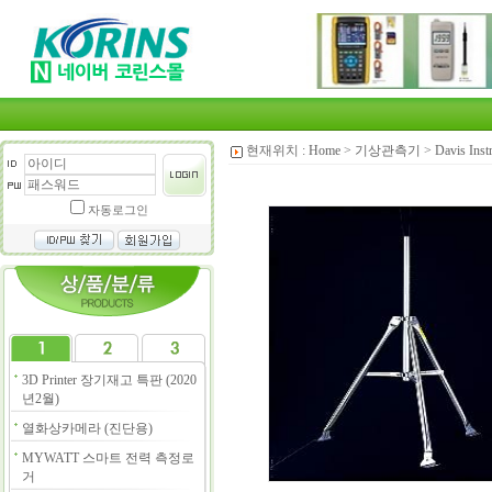
현재위치 :
Home
>
기상관측기
>
Davis I
자동로그인
3D Printer 장기재고 특판 (2020
년2월)
열화상카메라 (진단용)
MYWATT 스마트 전력 측정로
거