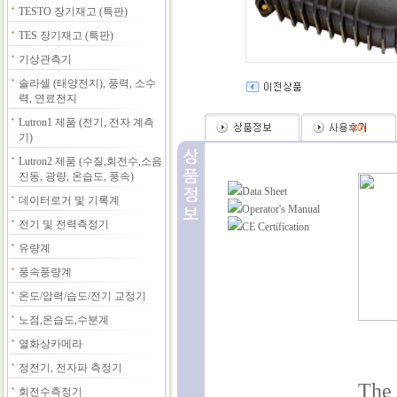
TESTO 장기재고 (특판)
TES 장기재고 (특판)
기상관측기
솔라셀 (태양전지), 풍력, 소수
력, 연료전지
Lutron1 제품 (전기, 전자 계측
(
0
)
기)
Lutron2 제품 (수질,회전수,소음
진동, 광량, 온습도, 풍속)
Data Sheet
데이터로거 및 기록계
Operator's Manual
전기 및 전력측정기
CE Certification
유량계
풍속풍량계
온도/압력/습도/전기 교정기
노점,온습도,수분계
열화상카메라
정전기, 전자파 측정기
The 
회전수측정기