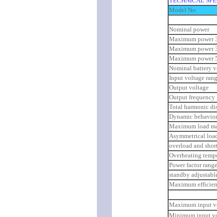
TECHNICAL SPE
Model No.
Nominal power
Maximum power 
Maximum power 
Maximum power 5
Nominal battery v
Input voltage ran
Output voltage
Output frequency
Total harmonic dis
Dynamic behavior
Maximum load m
Asymmetrical loa
overload and short
Overheating tempe
Power factor rang
standby adjustabl
Maximum efficie
Maximum input v
Minimum input v