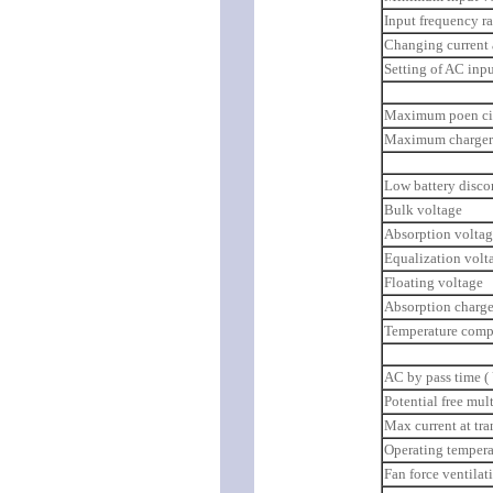
Input frequency r
Changing current 
Setting of AC inp
Maximum poen cir
Maximum charger 
Low battery disco
Bulk voltage
Absorption volta
Equalization volt
Floating voltage
Absorption charge
Temperature compe
AC by pass time (
Potential free mul
Max current at tra
Operating tempera
Fan force ventilat