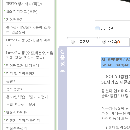
TESTO 장기재고 (특판)
TES 장기재고 (특판)
기상관측기
솔라셀 (태양전지), 풍력, 소수
력, 연료전지
Lutron1 제품 (전기, 전자 계측
(
0
)
기)
Lutron2 제품 (수질,회전수,소음
진동, 광량, 온습도, 풍속)
SL SERIES 
Solar Charger 
데이터로거 및 기록계
전기 및 전력측정기
SOLAR충전기
유량계
SL시리즈 제품
풍속풍량계
정현파 인버터의 새
솔라 충전기내장, 
온도/압력/습도/전기 교정기
노점,온습도,수분계
성능과 품질에 정
열화상카메라
파 인 버터는 완
가전제품이 모두 
정전기, 전자파 측정기
( 최대입력 50A
회전수측정기