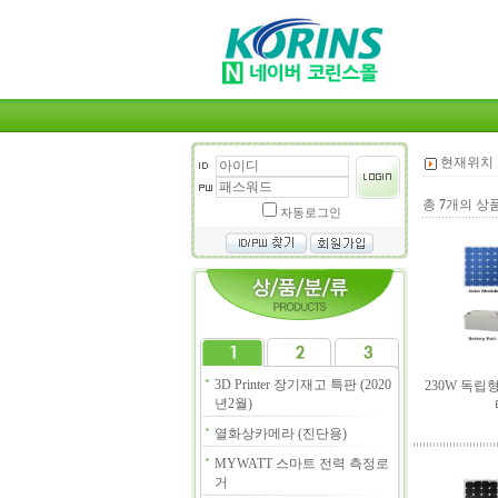
현재위치 
총
7
개의 상
자동로그인
3D Printer 장기재고 특판 (2020
230W 독립
년2월)
열화상카메라 (진단용)
MYWATT 스마트 전력 측정로
거