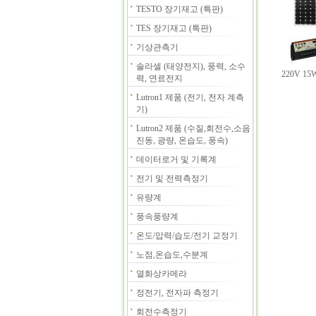
TESTO 장기재고 (특판)
TES 장기재고 (특판)
기상관측기
솔라셀 (태양전지), 풍력, 소수
220V 1
력, 연료전지
Lutron1 제품 (전기, 전자 계측
기)
Lutron2 제품 (수질,회전수,소음
진동, 광량, 온습도, 풍속)
데이터로거 및 기록계
전기 및 전력측정기
유량계
풍속풍량계
온도/압력/습도/전기 교정기
노점,온습도,수분계
열화상카메라
정전기, 전자파 측정기
회전수측정기