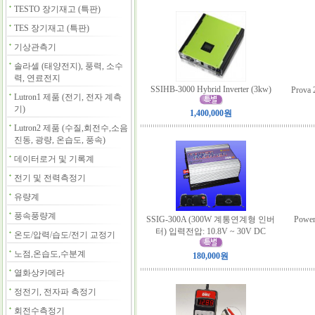
TESTO 장기재고 (특판)
TES 장기재고 (특판)
기상관측기
솔라셀 (태양전지), 풍력, 소수
력, 연료전지
SSIHB-3000 Hybrid Inverter (3kw)
Prov
Lutron1 제품 (전기, 전자 계측
기)
1,400,000원
Lutron2 제품 (수질,회전수,소음
진동, 광량, 온습도, 풍속)
데이터로거 및 기록계
전기 및 전력측정기
유량계
풍속풍량계
SSIG-300A (300W 계통연계형 인버
Powe
터) 입력전압: 10.8V ~ 30V DC
온도/압력/습도/전기 교정기
노점,온습도,수분계
180,000원
열화상카메라
정전기, 전자파 측정기
회전수측정기