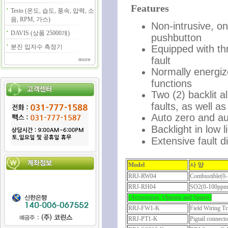
Features
Testo (온도, 습도, 풍속, 압력, 소
음, RPM, 가스)
Non-intrusive, on
DAVIS (상품 25000개)
pushbutton
분진 입자수 측정기
Equipped with th
fault
more
Normally energiz
functions
Two (2) backlit 
faults, as well a
Auto zero and au
Backlight in low 
Extensive fault d
Model
사 양
RRJ-RW04
Combustible(0-
RRJ-RH04
SO2(0-100ppm
(Accessories, Optoins and Spares)
RRJ-FW1-K
Field Wiring Tr
RRJ-PT1-K
Pigtail connecto