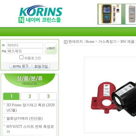
현재위치 :
Home
>
가스측정기
>
BW 제품
자동로그인
3D Printer 장기재고 특판 (2020
년2월)
열화상카메라 (진단용)
MYWATT 스마트 전력 측정로
거