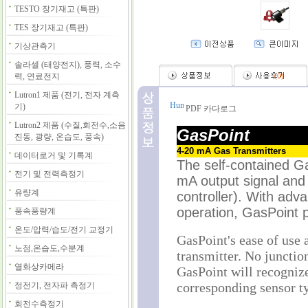
TESTO 장기재고 (특판)
TES 장기재고 (특판)
기상관측기
솔라셀 (태양전지), 풍력, 소수
력, 연료전지
(
0
)
Lutron1 제품 (전기, 전자 계측
기)
PDF 카다로그
Lutron2 제품 (수질,회전수,소음
GasPoint
진동, 광량, 온습도, 풍속)
4-20 mA Gas Transmitters
데이터로거 및 기록계
The self-contained Ga
전기 및 전력측정기
mA output signal and
유량계
controller). With ad
operation, GasPoint p
풍속풍량계
온도/압력/습도/전기 교정기
GasPoint's ease of use 
노점,온습도,수분계
transmitter. No junctio
열화상카메라
GasPoint will recognize 
corresponding sensor t
정전기, 전자파 측정기
회전수측정기