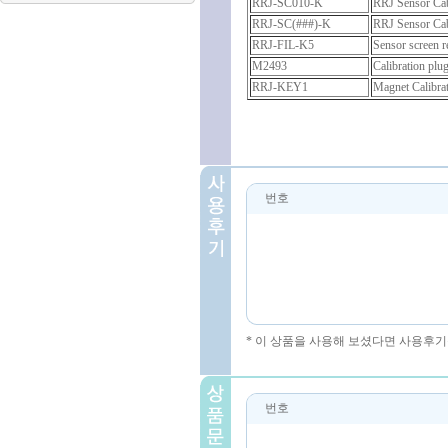
RRJ-SC010-K
RRJ Sensor Cabl
RRJ-SC(###)-K
RRJ Sensor Cabl
RRJ-FIL-K5
Sensor screen re
M2493
Calibration plu
RRJ-KEY1
Magnet Calibra
번호
* 이 상품을 사용해 보셨다면 사용후기
번호