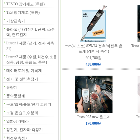
TESTO 장기재고 (특판)
TES 장기재고 (특판)
기상관측기
솔라셀 (태양전지), 풍력, 소수
력, 연료전지
Lutron1 제품 (전기, 전자 계측
testo(테스토) 825-T4 접촉/비접촉 온
Test
기)
도계 (레이저 측정)
Lutron2 제품 (수질,회전수,소음
601,700원
진동, 광량, 온습도, 풍속)
438,000원
데이터로거 및 기록계
전기 및 전력측정기
유량계
풍속풍량계
온도/압력/습도/전기 교정기
노점,온습도,수분계
Testo 925 new 온도계
T
열화상카메라
170,000원
정전기, 전자파 측정기
회전수측정기