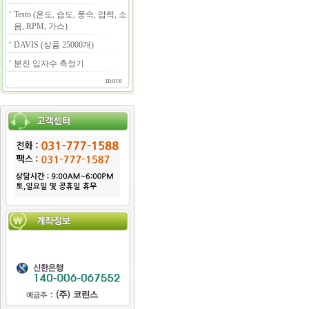
Testo (온도, 습도, 풍속, 압력, 소
음, RPM, 가스)
DAVIS (상품 25000개)
분진 입자수 측정기
more