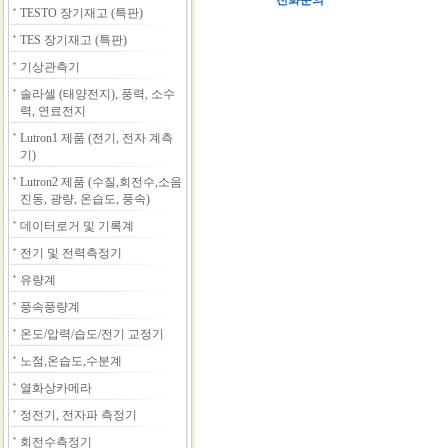
전화문의
TESTO 장기재고 (특판)
TES 장기재고 (특판)
기상관측기
솔라셀 (태양전지), 풍력, 소수
력, 연료전지
Lutron1 제품 (전기, 전자 계측
기)
Lutron2 제품 (수질,회전수,소음
진동, 광량, 온습도, 풍속)
데이터로거 및 기록계
전기 및 전력측정기
유량계
풍속풍량계
온도/압력/습도/전기 교정기
노점,온습도,수분계
열화상카메라
정전기, 전자파 측정기
회전수측정기