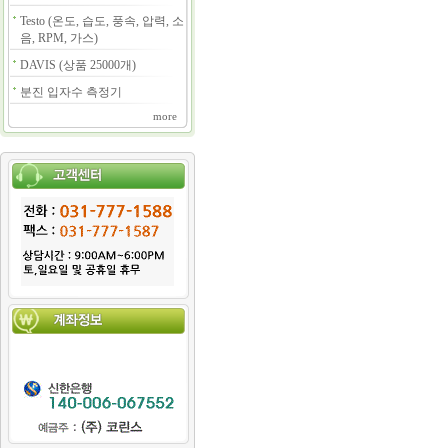
Testo (온도, 습도, 풍속, 압력, 소
음, RPM, 가스)
DAVIS (상품 25000개)
분진 입자수 측정기
more