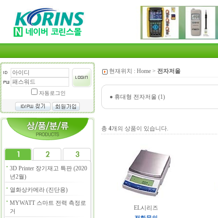
현재위치 :
Home
>
전자저울
자동로그인
●
휴대형 전자저울 (1)
총
4
개의 상품이 있습니다.
3D Printer 장기재고 특판 (2020
년2월)
열화상카메라 (진단용)
MYWATT 스마트 전력 측정로
EL시리즈
거