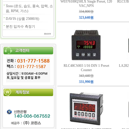
W0376100Q50LX Single Preset, 120
RLCUB50
VAC,NPN
Testo (온도, 습도, 풍속, 압력, 소
음, RPM, 가스)
334,800원
323,640원
DAVIS (상품 25000개)
분진 입자수 측정기
more
RLC48CS003 1/16 DIN 1 Preset
LA282
Counter
343,440원
331,990원