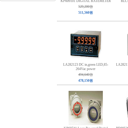
KP609101 DIGITAL RATEMETER
RLCU
529,200원
511,560원
LA282123 DC in,green LED,85-
LA28211
264Vac power
494,640원
478,150원