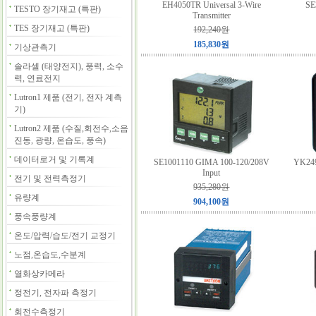
EH4050TR Universal 3-Wire
SE
TESTO 장기재고 (특판)
Transmitter
TES 장기재고 (특판)
192,240원
185,830원
기상관측기
솔라셀 (태양전지), 풍력, 소수
력, 연료전지
Lutron1 제품 (전기, 전자 계측
기)
Lutron2 제품 (수질,회전수,소음
진동, 광량, 온습도, 풍속)
데이터로거 및 기록계
SE1001110 GIMA 100-120/208V
YK249
Input
전기 및 전력측정기
935,280원
유량계
904,100원
풍속풍량계
온도/압력/습도/전기 교정기
노점,온습도,수분계
열화상카메라
정전기, 전자파 측정기
회전수측정기