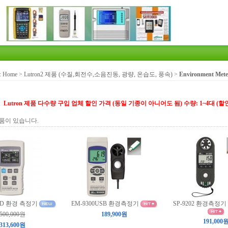
:
Home
>
Lutron2 제품 (수질,회전수,소음진동, 광량, 온습도, 풍속)
>
Environment M
Lutron 제품 다수량 구입 업체 할인 가격 (동일 기종이 아니어도 됨) 수량: 1~4대 (할인없음), 
품이 있습니다.
0SD 환경 측정기
EM-9300USB 환경측정기
SP-9202 환경측정
500,000원
189,900원
191,000
313,600원