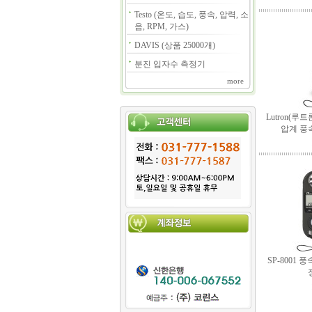
Testo (온도, 습도, 풍속, 압력, 소
음, RPM, 가스)
DAVIS (상품 25000개)
분진 입자수 측정기
more
Lutron(루트
압계 풍
SP-8001 