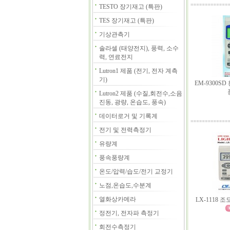
TESTO 장기재고 (특판)
TES 장기재고 (특판)
기상관측기
솔라셀 (태양전지), 풍력, 소수
력, 연료전지
Lutron1 제품 (전기, 전자 계측
기)
EM-9300S
Lutron2 제품 (수질,회전수,소음
진동, 광량, 온습도, 풍속)
데이터로거 및 기록계
전기 및 전력측정기
유량계
풍속풍량계
온도/압력/습도/전기 교정기
노점,온습도,수분계
열화상카메라
LX-1118 
정전기, 전자파 측정기
회전수측정기