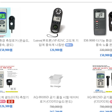
D 환경 측정로거 (온습도,
Lutron(루트론) SP-82AC 고도계 기
EM-9000 다기능 환
풍속, 광도)
압계 풍속계 나침반
풍속 노출 온
158,900원
126,900원
330,000
150,900
조도계 광도(LUX) 측정기
AQ-9918SD 공기 품질 시험 데이터
AQ-9812SD 공
로거 (CO2/O2/습도/온도)
(CO2/O2외)
126,300원
700,000원
700,000