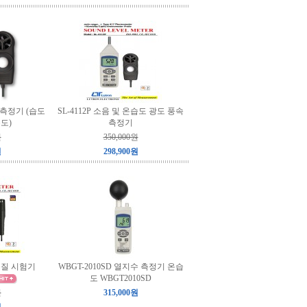
경측정기 (습도
SL-4112P 소음 및 온습도 광도 풍속
도)
측정기
원
350,000원
원
298,900원
기품질 시험기
WBGT-2010SD 열지수 측정기 온습
도 WBGT2010SD
원
315,000원