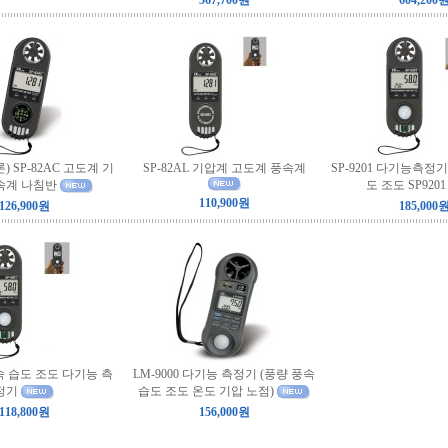
567,700원
604,200
론) SP-82AC 고도계 기
SP-82AL 기압계 고도계 풍속계
SP-9201 다기능측정
속계 나침반
도 조도 SP9201
110,900원
126,900원
185,000
풍속 습도 조도 다기능 측
LM-9000 다기능 측정기 (풍량 풍속
정기
습도 조도 온도 기압 노점)
118,800원
156,000원