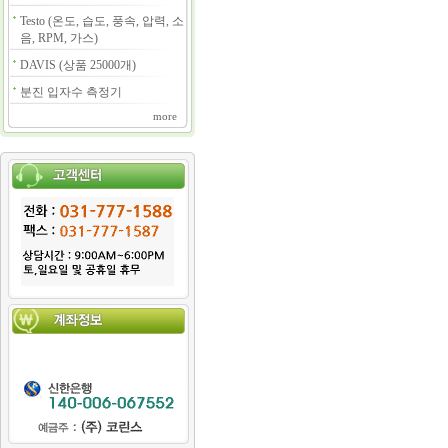
Testo (온도, 습도, 풍속, 압력, 소
음, RPM, 가스)
DAVIS (상품 25000개)
분진 입자수 측정기
more