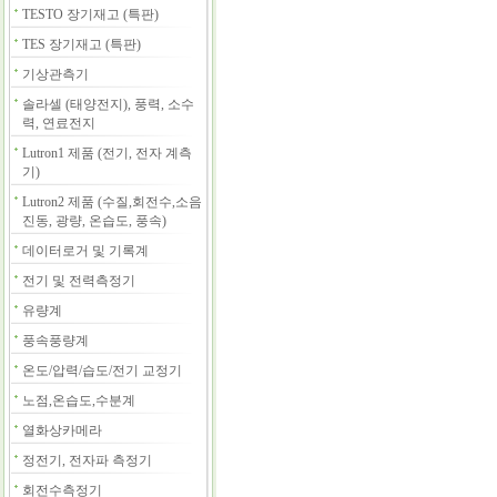
TESTO 장기재고 (특판)
TES 장기재고 (특판)
기상관측기
솔라셀 (태양전지), 풍력, 소수
력, 연료전지
Lutron1 제품 (전기, 전자 계측
기)
Lutron2 제품 (수질,회전수,소음
진동, 광량, 온습도, 풍속)
데이터로거 및 기록계
전기 및 전력측정기
유량계
풍속풍량계
온도/압력/습도/전기 교정기
노점,온습도,수분계
열화상카메라
정전기, 전자파 측정기
회전수측정기