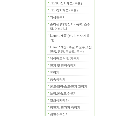
TESTO 장기재고 (특판)
TES 장기재고 (특판)
기상관측기
솔라셀 (태양전지), 풍력, 소수
력, 연료전지
Lutron1 제품 (전기, 전자 계측
기)
Lutron2 제품 (수질,회전수,소음
진동, 광량, 온습도, 풍속)
데이터로거 및 기록계
전기 및 전력측정기
유량계
풍속풍량계
온도/압력/습도/전기 교정기
노점,온습도,수분계
열화상카메라
정전기, 전자파 측정기
회전수측정기