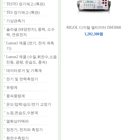
TESTO 장기재고 (특판)
TES 장기재고 (특판)
기상관측기
RIGOL 디지털 멀티미터 DM3068
솔라셀 (태양전지), 풍력, 소수
1,202,300원
력, 연료전지
Lutron1 제품 (전기, 전자 계측
기)
Lutron2 제품 (수질,회전수,소음
진동, 광량, 온습도, 풍속)
데이터로거 및 기록계
전기 및 전력측정기
유량계
풍속풍량계
온도/압력/습도/전기 교정기
노점,온습도,수분계
열화상카메라
정전기, 전자파 측정기
회전수측정기