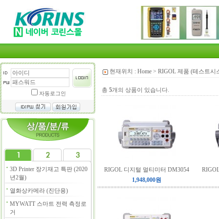
현재위치 :
Home
>
RIGOL 제품 (테스트시
총
5
개의 상품이 있습니다.
자동로그인
3D Printer 장기재고 특판 (2020
RIGOL 디지털 멀티미터 DM3054
RIGO
년2월)
1,948,000원
열화상카메라 (진단용)
MYWATT 스마트 전력 측정로
거