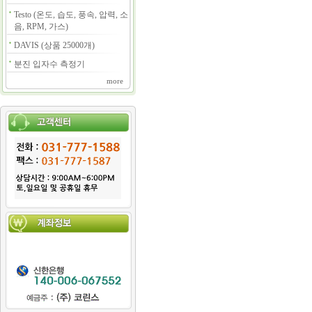
Testo (온도, 습도, 풍속, 압력, 소
음, RPM, 가스)
DAVIS (상품 25000개)
분진 입자수 측정기
more