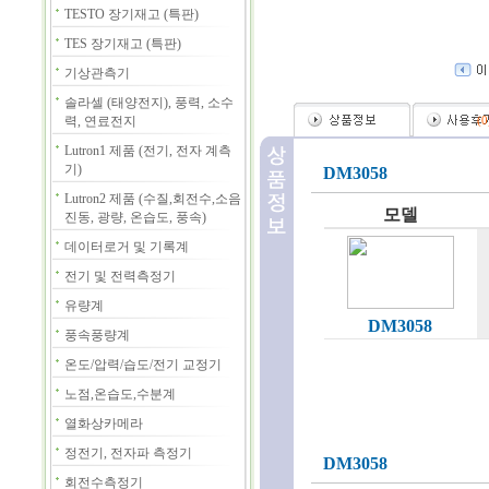
TESTO 장기재고 (특판)
TES 장기재고 (특판)
기상관측기
솔라셀 (태양전지), 풍력, 소수
력, 연료전지
(
0
Lutron1 제품 (전기, 전자 계측
기)
DM3058
Lutron2 제품 (수질,회전수,소음
모델
진동, 광량, 온습도, 풍속)
데이터로거 및 기록계
전기 및 전력측정기
유량계
DM3058
풍속풍량계
온도/압력/습도/전기 교정기
노점,온습도,수분계
열화상카메라
정전기, 전자파 측정기
DM3058
회전수측정기