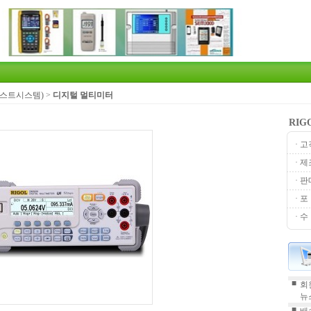
(테스트시스템)
>
디지털 멀티미터
RIG
· 고
· 제
· 판
· 포 
· 수
■
회
뉴
■