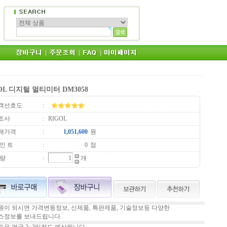
OL 디지털 멀티미터 DM3058
객선호도
:
조사
:
RIGOL
매가격
:
원
인 트
:
점
 량
:
개
원이 되시면 가격변동정보, 신제품, 특판제품, 기술정보등 다양한
스정보를 보내드립니다.