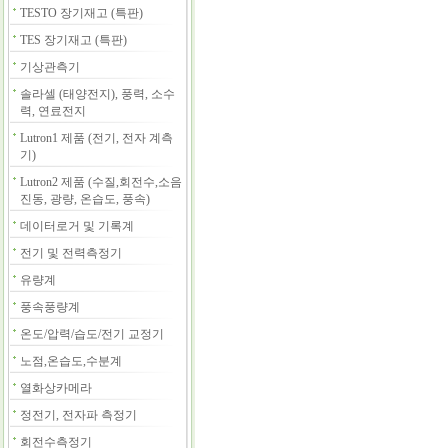
TESTO 장기재고 (특판)
TES 장기재고 (특판)
기상관측기
솔라셀 (태양전지), 풍력, 소수
력, 연료전지
Lutron1 제품 (전기, 전자 계측
기)
Lutron2 제품 (수질,회전수,소음
진동, 광량, 온습도, 풍속)
데이터로거 및 기록계
전기 및 전력측정기
유량계
풍속풍량계
온도/압력/습도/전기 교정기
노점,온습도,수분계
열화상카메라
정전기, 전자파 측정기
회전수측정기