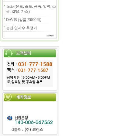
Testo (온도, 습도, 풍속, 압력, 소
음, RPM, 가스)
DAVIS (상품 25000개)
분진 입자수 측정기
more