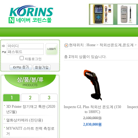
현재위치 :
Home
>
적외선온도계,온도계
>
총
2
개의 상품이 있습니다.
자동로그인
3D Printer 장기재고 특판 (2020
Inspecto GL Plus 적외선 온도계 (150
Inspe
년2월)
to 1800'C)
2,100,000원
열화상카메라 (진단용)
2,030,000원
MYWATT 스마트 전력 측정로
거